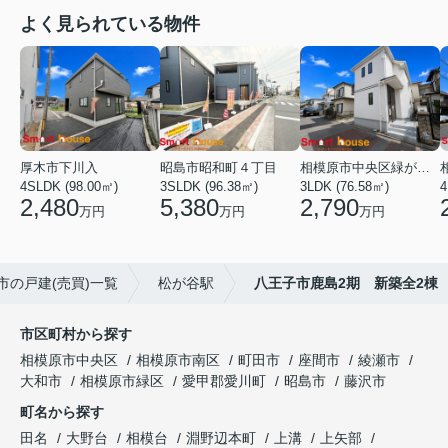
よく見られている物件
厚木市下川入
昭島市昭和町４丁目
相模原市中央区緑が丘１丁目
4SLDK (98.00㎡)
3SLDK (96.38㎡)
3LDK (76.58㎡)
4
2,480
5,380
2,790
万円
万円
万円
市の戸建(売買)一覧
松が谷駅
八王子市鹿島2期 新築全2棟
市区町村から探す
相模原市中央区
相模原市南区
町田市
座間市
綾瀬市
大和市
相模原市緑区
愛甲郡愛川町
昭島市
藤沢市
町名から探す
田名
大野台
相模台
淵野辺本町
上溝
上矢部