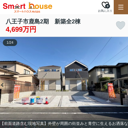
0
お気に入り
八王子市鹿島2期 新築全2棟
4,699万円
1
/
24
【前面道路含む現地写真】外壁が周囲の街並みと青空に生えるお洒落な