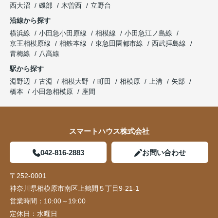
西大沼
磯部
木曽西
立野台
沿線から探す
横浜線
小田急小田原線
相模線
小田急江ノ島線
京王相模原線
相鉄本線
東急田園都市線
西武拝島線
青梅線
八高線
駅から探す
淵野辺
古淵
相模大野
町田
相模原
上溝
矢部
橋本
小田急相模原
座間
スマートハウス株式会社
042-816-2883
お問い合わせ
〒252-0001
神奈川県相模原市南区上鶴間５丁目9-21-1
営業時間：
10:00～19:00
定休日：
水曜日