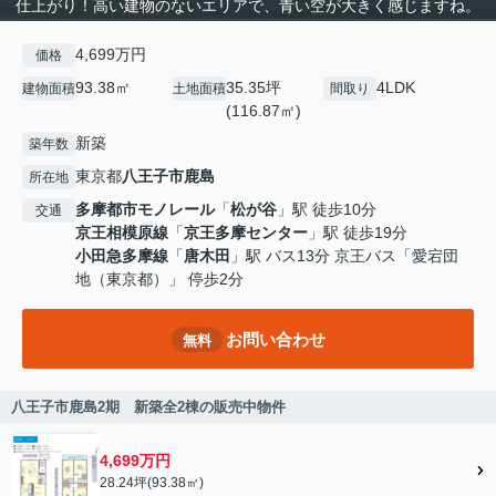
仕上がり！高い建物のないエリアで、青い空が大きく感じますね。
4,699万円
価格
93.38㎡
35.35坪
4LDK
建物面積
土地面積
間取り
(116.87㎡)
新築
築年数
東京都
八王子市
鹿島
所在地
多摩都市モノレール
「
松が谷
」駅 徒歩10分
交通
京王相模原線
「
京王多摩センター
」駅 徒歩19分
小田急多摩線
「
唐木田
」駅 バス13分 京王バス「愛宕団
地（東京都）」 停歩2分
お問い合わせ
無料
八王子市鹿島2期 新築全2棟の販売中物件
4,699万円
28.24坪(93.38㎡)