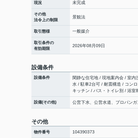
未完成
現況
その他
景観法
法令上の制限
一般媒介
取引態様
取引条件の
2026年08月09日
有効期限
設備条件
設備条件
閑静な住宅地 / 現地案内会 / 室内
水 / 駐車2台可 / 耐震構造 / コ
キッチン / バス・トイレ別 / 浴室乾
設備(その他)
公営下水、公営水道、プロパンガ
その他
104390373
物件番号