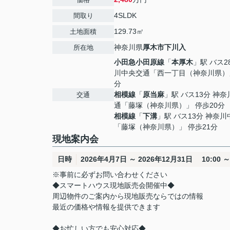
4SLDK
間取り
129.73㎡
土地面積
神奈川県
厚木市
下川入
所在地
小田急小田原線
「
本厚木
」駅 バス2
川中央交通「西一丁目（神奈川県）」
分
相模線
「
原当麻
」駅 バス13分 神
交通
通「藤塚（神奈川県）」 停歩20分
相模線
「
下溝
」駅 バス13分 神奈
「藤塚（神奈川県）」 停歩21分
現地案内会
日時
2026年4月7日 ～ 2026年12月31日 10:00 ～ 
※事前に必ずお問い合わせください
◆スマートハウス現地販売会開催中◆
周辺物件のご案内から現地販売ならではの情報
最近の価格や情報を提供できます
◆お忙しい方でも安心対応◆