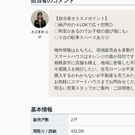
担当者のコメント
【担当者オススメポイント】
〇納戸付の４LDKで広々空間◎
〇和室があるのでお子様の遊び場にも♪
本店事務 白
砂
〇２台の駐車スペースあり◎
物件情報はもちろん、現地販売会を多数行
スマートハウスはオレンジの旗が目印です
相模原市に店舗を構え、地域に密着した不
今度購入を検討したい、住宅ローンが不安
購入するかわからないが不動産を見てみた
お気軽にスマートハウスまでお問合せくだ
明るい営業スタッフがご案内・ご説明致し
基本情報
2戸
販売戸数
4SLDK
間取り / 詳細