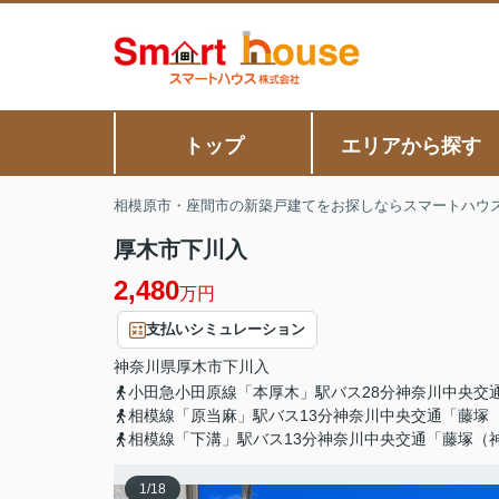
トップ
エリアから探す
相模原市・座間市の新築戸建てをお探しならスマートハウ
厚木市下川入
2,480
万円
支払いシミュレーション
神奈川県
厚木市
下川入
小田急小田原線「本厚木」駅バス28分神奈川中央交
相模線「原当麻」駅バス13分神奈川中央交通「藤塚
相模線「下溝」駅バス13分神奈川中央交通「藤塚（神
1
/
18