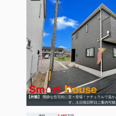
【外観】
閑静な住宅街に堂々登場！ナチュラルで温か
す。土日祝日即日ご案内可能
2,480
万円
価格