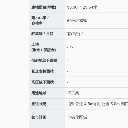
98.00㎡(29.64坪)
建物面積(坪数)
建ぺい率 /
60%/200%
容積率
駐車場 / 月額
有(2台) / -
土地
- / -
(敷金 / 保証金)
-
傾斜地部分面積
-
私道負担面積
-
高圧線下面積
準工業
用途地域
-(西 公道 4.5m)(北 公道 5.0m 間口
接道状況
市街化区域
都市計画