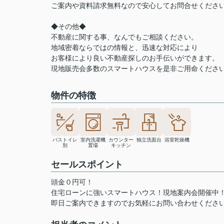
ご案内や資料請求無料なので安心してお問合せくださ
◆その他◆
不動産に関する事、なんでもご相談ください。
地域密着ならではの情報と、迅速な対応により
お客様により良い不動産探しのお手伝いができます。
現地販売会多数のスマートハウスを是非ご用命くださ
物件の特徴
バストイレ
室内洗濯機
カウンター
独立洗面台
浴室乾燥機
別
置場
キッチン
セールスポイント
頭金０円可！
住宅ローンに強いスマートハウス！現地案内会開催中
即日ご案内できますのでお気軽にお問い合わせくださ