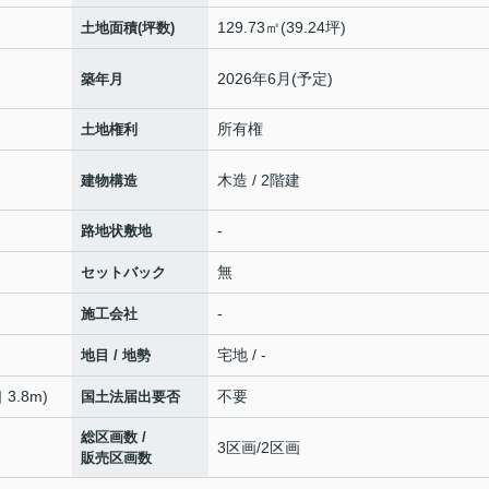
129.73㎡(39.24坪)
土地面積(坪数)
2026年6月(予定)
築年月
所有権
土地権利
木造 / 2階建
建物構造
-
路地状敷地
無
セットバック
-
施工会社
宅地 / -
地目 / 地勢
 3.8m)
不要
国土法届出要否
総区画数 /
3区画/2区画
販売区画数