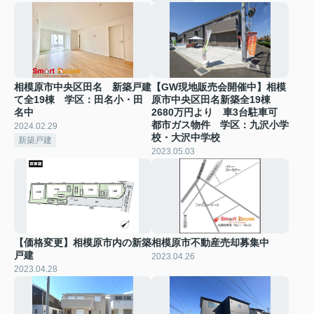
相模原市中央区田名 新築戸建
【GW現地販売会開催中】相模
て全19棟 学区：田名小・田
原市中央区田名新築全19棟
名中
2680万円より 車3台駐車可
都市ガス物件 学区：九沢小学
2024.02.29
校・大沢中学校
新築戸建
2023.05.03
【価格変更】相模原市内の新築
相模原市不動産売却募集中
戸建
2023.04.26
2023.04.28