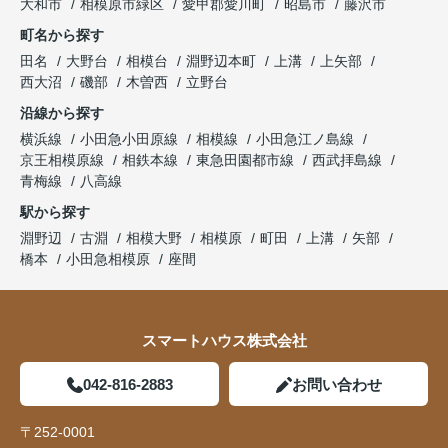
大和市
相模原市緑区
愛甲郡愛川町
昭島市
藤沢市
町名から探す
田名
大野台
相模台
淵野辺本町
上溝
上矢部
西大沼
磯部
木曽西
立野台
沿線から探す
横浜線
小田急小田原線
相模線
小田急江ノ島線
京王相模原線
相鉄本線
東急田園都市線
西武拝島線
青梅線
八高線
駅から探す
淵野辺
古淵
相模大野
相模原
町田
上溝
矢部
橋本
小田急相模原
座間
スマートハウス株式会社
042-816-2883
お問い合わせ
〒252-0001