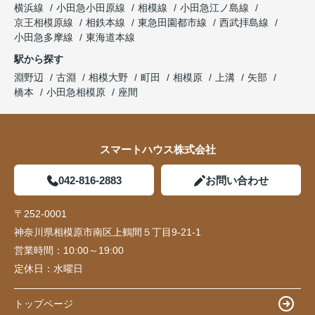
横浜線
小田急小田原線
相模線
小田急江ノ島線
京王相模原線
相鉄本線
東急田園都市線
西武拝島線
小田急多摩線
東海道本線
駅から探す
淵野辺
古淵
相模大野
町田
相模原
上溝
矢部
橋本
小田急相模原
座間
スマートハウス株式会社
042-816-2883
お問い合わせ
〒252-0001
神奈川県相模原市南区上鶴間５丁目9-21-1
営業時間：
10:00～19:00
定休日：
水曜日
トップページ