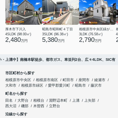
厚木市下川入
昭島市昭和町４丁目
相模原市中央区緑が丘１丁目
4SLDK (98.00㎡)
3SLDK (96.38㎡)
3LDK (76.58㎡)
4
2,480
5,380
2,790
万円
万円
万円
・上溝中】南橋本駅徒歩、都市ガス、車並列2台、広々4LDK、SIC有
市区町村から探す
相模原市中央区
相模原市南区
町田市
座間市
綾瀬市
大和市
相模原市緑区
愛甲郡愛川町
昭島市
藤沢市
町名から探す
田名
大野台
相模台
淵野辺本町
上溝
上矢部
西大沼
磯部
木曽西
立野台
沿線から探す