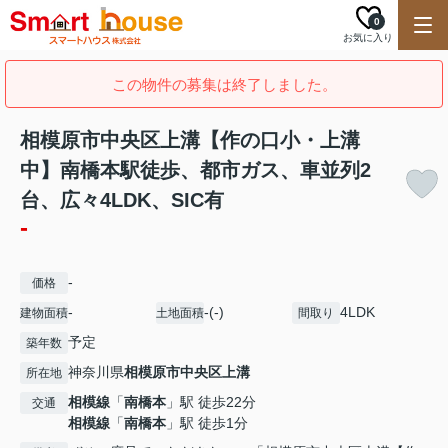
0
お気に入り
この物件の募集は終了しました。
相模原市中央区上溝【作の口小・上溝
中】南橋本駅徒歩、都市ガス、車並列2
台、広々4LDK、SIC有
-
-
価格
-
-(-)
4LDK
建物面積
土地面積
間取り
予定
築年数
神奈川県
相模原市中央区
上溝
所在地
相模線
「
南橋本
」駅 徒歩22分
交通
相模線
「
南橋本
」駅 徒歩1分