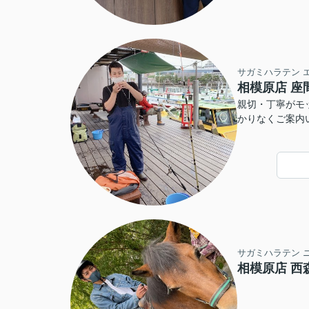
サガミハラテン 
相模原店 座
親切・丁寧がモ
かりなくご案内
サガミハラテン 
相模原店 西