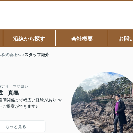
沿線から探す
会社概要
お問
スタッフ紹介
ス株式会社へ
カナリ マサヨシ
成 真義
設備関係まで幅広い経験があり お
たご提案ができます♪
もっと見る