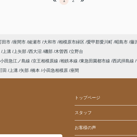
1
2
町田市
座間市
綾瀬市
大和市
相模原市緑区
愛甲郡愛川町
昭島市
藤
町
上溝
上矢部
西大沼
磯部
木曽西
立野台
小田急江ノ島線
京王相模原線
相鉄本線
東急田園都市線
西武拝島線
町田
上溝
矢部
橋本
小田急相模原
座間
トップページ
スタッフ
お客様の声