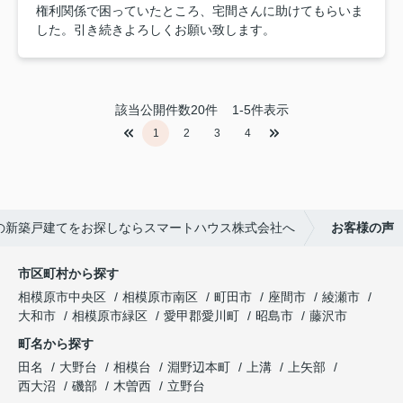
権利関係で困っていたところ、宅間さんに助けてもらいま
した。引き続きよろしくお願い致します。
該当公開件数
20
件
1-5件表示
1
2
3
4
の新築戸建てをお探しならスマートハウス株式会社へ
お客様の声
市区町村から探す
相模原市中央区
相模原市南区
町田市
座間市
綾瀬市
大和市
相模原市緑区
愛甲郡愛川町
昭島市
藤沢市
町名から探す
田名
大野台
相模台
淵野辺本町
上溝
上矢部
西大沼
磯部
木曽西
立野台