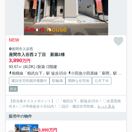
NEW
座間市入谷西
座間市入谷西２丁目 新築2棟
3,890
万円
93.67㎡ (4LDK) /新築 /2階建
相模線「相武台下」駅 徒歩15分
小田急小田原線「座間」駅 徒歩14分
建設住宅性能評価書付
駐輪場
閑静な住宅地
公共下水
新築
【担当者オススメポイント】 〇「相武台下」駅徒歩15分！ 〇全居室南
向き♪ 〇小学校徒歩５分以内！ 〇設計・建設住宅性能...
もっと見る
販売中の物件
3,890万円