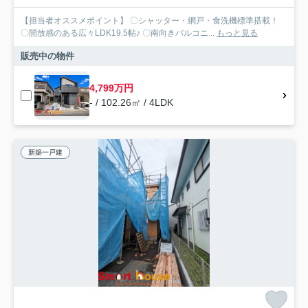
【担当者オススメポイント】 〇シャッター・網戸・食洗機標準搭載！
〇開放感のある広々LDK19.5帖♪ 〇南向きバルコニ...
もっと見る
販売中の物件
4,799万円
- / 102.26㎡ / 4LDK
新築一戸建