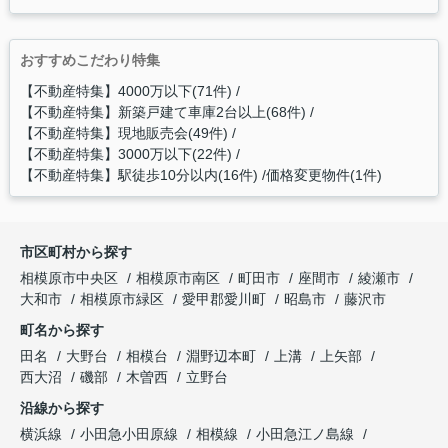
おすすめこだわり特集
【不動産特集】4000万以下(71件)
【不動産特集】新築戸建て車庫2台以上(68件)
【不動産特集】現地販売会(49件)
【不動産特集】3000万以下(22件)
【不動産特集】駅徒歩10分以内(16件)
価格変更物件(1件)
市区町村から探す
相模原市中央区
相模原市南区
町田市
座間市
綾瀬市
大和市
相模原市緑区
愛甲郡愛川町
昭島市
藤沢市
町名から探す
田名
大野台
相模台
淵野辺本町
上溝
上矢部
西大沼
磯部
木曽西
立野台
沿線から探す
横浜線
小田急小田原線
相模線
小田急江ノ島線