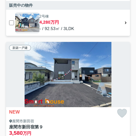
販売中の物件
2号棟
4,280万円
- / 92.53㎡ / 3LDK
新築一戸建
NEW
座間市新田宿
座間市新田宿第９
3,580
万円