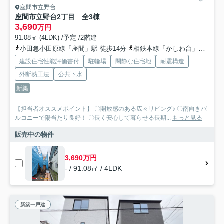
座間市立野台
座間市立野台2丁目 全3棟
3,690
万円
91.08㎡ (4LDK) /予定 /2階建
小田急小田原線「座間」駅 徒歩14分
相鉄本線「かしわ台」駅 徒歩27分
建設住宅性能評価書付
駐輪場
閑静な住宅地
耐震構造
外断熱工法
公共下水
新築
【担当者オススメポイント】 〇開放感のある広々リビング♪ 〇南向きバ
ルコニーで陽当たり良好！ 〇長く安心して暮らせる長期...
もっと見る
販売中の物件
3,690万円
- / 91.08㎡ / 4LDK
新築一戸建