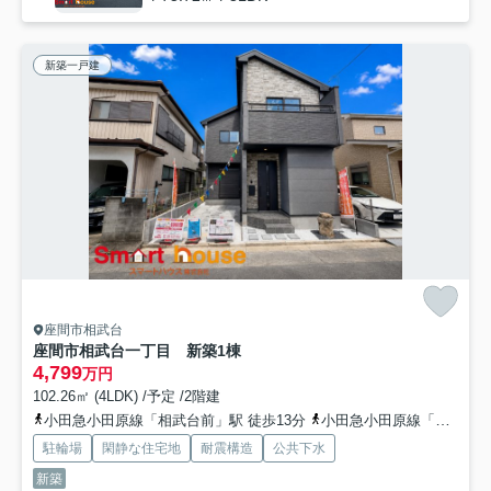
新築一戸建
座間市相武台
座間市相武台一丁目 新築1棟
4,799
万円
102.26㎡ (4LDK) /予定 /2階建
小田急小田原線「相武台前」駅 徒歩13分
小田急小田原線「小田急相模原」駅 徒歩20分
駐輪場
閑静な住宅地
耐震構造
公共下水
新築