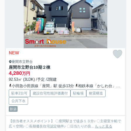
NEW
座間市立野台
座間市立野台10期２棟
4,280
万円
92.53㎡ (3LDK) /予定 /2階建
小田急小田原線「座間」駅 徒歩13分
相鉄本線「かしわ台」駅 徒歩26分
駐車2台可
建設住宅性能評価書付
駐輪場
耐震構造
公共下水
新築
【担当者オススメポイント】 〇座間駅まで徒歩１３分♪ 〇主寝室９帖で
広々空間♪ 〇長期優良住宅認定物件♪ 〇日当たりの良...
もっと見る