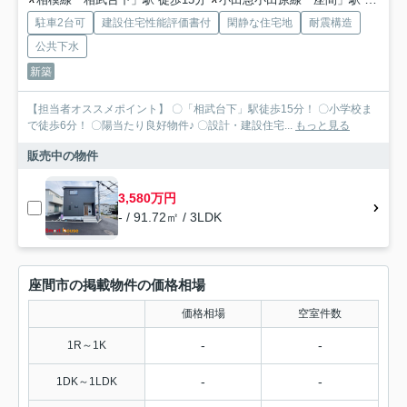
駐車2台可
建設住宅性能評価書付
閑静な住宅地
耐震構造
公共下水
新築
【担当者オススメポイント】 〇「相武台下」駅徒歩15分！ 〇小学校ま
で徒歩6分！ 〇陽当たり良好物件♪ 〇設計・建設住宅...
もっと見る
販売中の物件
3,580万円
- / 91.72㎡ / 3LDK
座間市の掲載物件の価格相場
価格相場
空室件数
-
-
1R～1K
-
-
1DK～1LDK