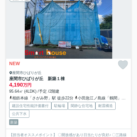
NEW
座間市ひばりが丘
座間市ひばりが丘 新築１棟
4,190
万円
95.64㎡ (4LDK) /予定 /2階建
相鉄本線「さがみ野」駅 徒歩22分
小田急江ノ島線「鶴間」駅 バス17分 相鉄バス「ひばりが丘四丁目」 停歩6分
建設住宅性能評価書付
駐輪場
閑静な住宅地
耐震構造
公共下水
新築
【担当者オススメポイント】 〇開放感があり日当たりが良好♪ 〇三路線