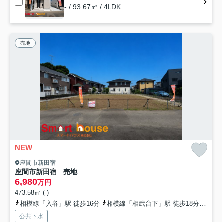
- / 93.67㎡ / 4LDK
売地
NEW
座間市新田宿
座間市新田宿 売地
6,980
万円
473.58㎡ (-)
相模線「入谷」駅 徒歩16分
相模線「相武台下」駅 徒歩18分
小田
公共下水