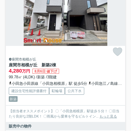
座間市相模が丘
座間市相模が丘 新築2棟
4,280
万円
8月6日 値下げ
99.78㎡ (4LDK) /新築 /3階建
小田急小田原線「小田急相模原」駅 徒歩5分
小田急江ノ島線「東林間」駅 徒歩23分
建設住宅性能評価書付
駐輪場
公共下水
新築
【担当者オススメポイント】 〇「小田急相模原」駅徒歩５分！ 〇日当
たり良好な2階LDK！ 〇雨風から愛車を守るビルトイン...
もっと見る
販売中の物件