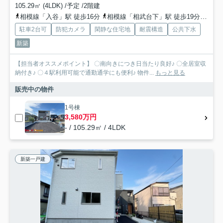
105.29㎡ (4LDK) /予定 /2階建
相模線「入谷」駅 徒歩16分
相模線「相武台下」駅 徒歩19分
小田
駐車2台可
防犯カメラ
閑静な住宅地
耐震構造
公共下水
新築
【担当者オススメポイント】 〇南向きにつき日当たり良好♪ 〇全居室収
納付き♪ 〇４駅利用可能で通勤通学にも便利♪ 物件...
もっと見る
販売中の物件
1号棟
3,580万円
- / 105.29㎡ / 4LDK
新築一戸建