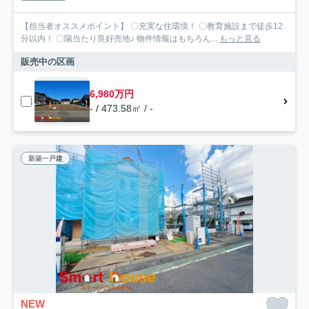
【担当者オススメポイント】 〇充実な住環境！ 〇教育施設まで徒歩12
分以内！ 〇陽当たり良好売地♪ 物件情報はもちろん...
もっと見る
販売中の区画
6,980万円
- / 473.58㎡ / -
新築一戸建
NEW