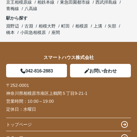
京王相模原線
相鉄本線
東急田園都市線
西武拝島線
青梅線
八高線
駅から探す
淵野辺
古淵
相模大野
町田
相模原
上溝
矢部
橋本
小田急相模原
座間
スマートハウス株式会社
042-816-2883
お問い合わせ
〒252-0001
神奈川県相模原市南区上鶴間５丁目9-21-1
営業時間：
10:00～19:00
定休日：
水曜日
トップページ