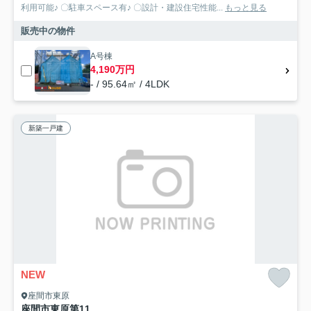
利用可能♪ 〇駐車スペース有♪ 〇設計・建設住宅性能...
もっと見る
販売中の物件
A号棟
4,190万円
- / 95.64㎡ / 4LDK
新築一戸建
NEW
座間市東原
座間市東原第11