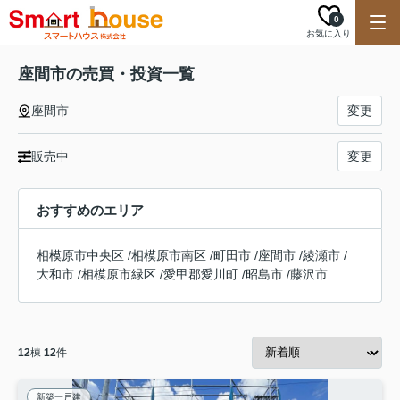
0
お気に入り
座間市の売買・投資一覧
座間市
変更
販売中
変更
おすすめのエリア
相模原市中央区
/
相模原市南区
/
町田市
/
座間市
/
綾瀬市
/
大和市
/
相模原市緑区
/
愛甲郡愛川町
/
昭島市
/
藤沢市
12
棟
12
件
新築一戸建