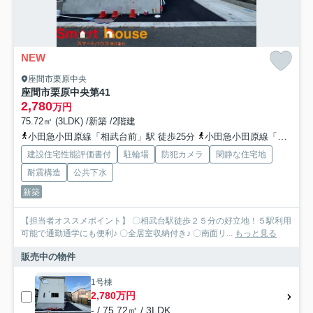
NEW
座間市栗原中央
座間市栗原中央第41
2,780
万円
75.72㎡ (3LDK) /新築 /2階建
小田急小田原線「相武台前」駅 徒歩25分
小田急小田原線「座間」駅 徒歩23分
建設住宅性能評価書付
駐輪場
防犯カメラ
閑静な住宅地
耐震構造
公共下水
新築
【担当者オススメポイント】 〇相武台駅徒歩２５分の好立地！５駅利用
可能で通勤通学にも便利♪ 〇全居室収納付き♪ 〇南面リ...
もっと見る
販売中の物件
1号棟
2,780万円
- / 75.72㎡ / 3LDK