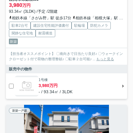
3,980
万円
93.34㎡ (3LDK) /予定 /2階建
相鉄本線「さがみ野」駅 徒歩17分
相鉄本線「相模大塚」駅 徒歩26分
駐車2台可
建設住宅性能評価書付
駐輪場
防犯カメラ
閑静な住宅地
耐震構造
新築
【担当者オススメポイント】 〇南向きで日当たり良好♪ 〇ウォークイン
クローゼット付で荷物の整理整頓♪ 〇駐車２台可能♪ ...
もっと見る
販売中の物件
1号棟
3,980万円
- / 93.34㎡ / 3LDK
新築一戸建