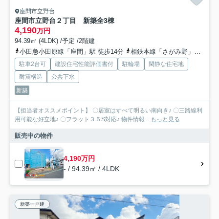
座間市立野台
座間市立野台２丁目 新築全3棟
4,190
万円
94.39㎡ (4LDK) /予定 /2階建
小田急小田原線「座間」駅 徒歩14分
相鉄本線「さがみ野」駅 バス9分 神奈川中央交通「栗原小学校前（神奈川県）」 停歩13分
駐車2台可
建設住宅性能評価書付
駐輪場
閑静な住宅地
耐震構造
公共下水
新築
【担当者オススメポイント】 〇居室はすべて明るい南向き♪ 〇三路線利
用可能な好立地♪ 〇フラット３５S対応♪ 物件情報...
もっと見る
販売中の物件
4,190万円
- / 94.39㎡ / 4LDK
新築一戸建