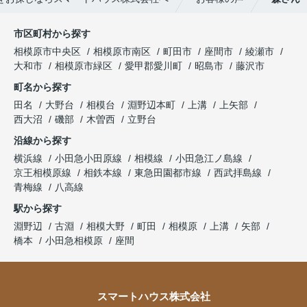
市区町村から探す
相模原市中央区
相模原市南区
町田市
座間市
綾瀬市
大和市
相模原市緑区
愛甲郡愛川町
昭島市
藤沢市
町名から探す
田名
大野台
相模台
淵野辺本町
上溝
上矢部
西大沼
磯部
木曽西
立野台
沿線から探す
横浜線
小田急小田原線
相模線
小田急江ノ島線
京王相模原線
相鉄本線
東急田園都市線
西武拝島線
青梅線
八高線
駅から探す
淵野辺
古淵
相模大野
町田
相模原
上溝
矢部
橋本
小田急相模原
座間
スマートハウス株式会社