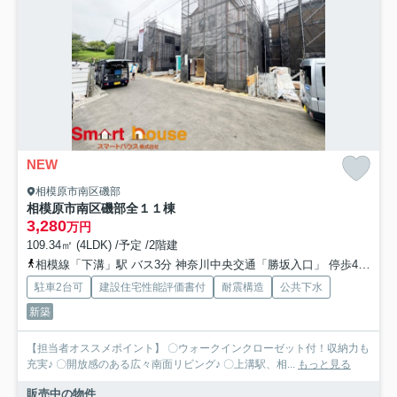
NEW
相模原市南区磯部
相模原市南区磯部全１１棟
3,280
万円
109.34㎡ (4LDK) /予定 /2階建
相模線「下溝」駅 バス3分 神奈川中央交通「勝坂入口」 停歩4分
小
駐車2台可
建設住宅性能評価書付
耐震構造
公共下水
新築
【担当者オススメポイント】 〇ウォークインクローゼット付！収納力も
充実♪ 〇開放感のある広々南面リビング♪ 〇上溝駅、相...
もっと見る
販売中の物件