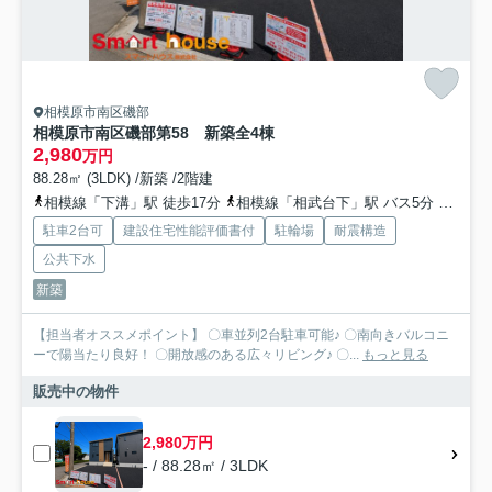
相模原市南区磯部
相模原市南区磯部第58 新築全4棟
2,980
万円
88.28㎡ (3LDK) /新築 /2階建
相模線「下溝」駅 徒歩17分
相模線「相武台下」駅 バス5分 神奈川中央交通「磯部（神奈川県）」 停歩5分
駐車2台可
建設住宅性能評価書付
駐輪場
耐震構造
公共下水
新築
【担当者オススメポイント】 〇車並列2台駐車可能♪ 〇南向きバルコニ
ーで陽当たり良好！ 〇開放感のある広々リビング♪ 〇...
もっと見る
販売中の物件
2,980万円
- / 88.28㎡ / 3LDK