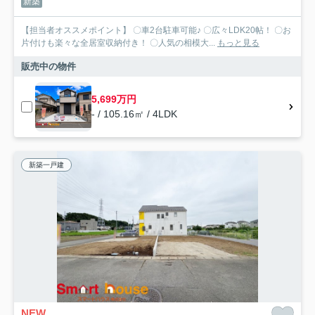
新築
【担当者オススメポイント】 〇車2台駐車可能♪ 〇広々LDK20帖！ 〇お
片付けも楽々な全居室収納付き！ 〇人気の相模大...
もっと見る
販売中の物件
5,699万円
- / 105.16㎡ / 4LDK
新築一戸建
NEW