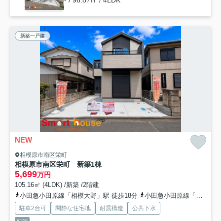
- / 96.87㎡ / 4LDK
新築一戸建
NEW
相模原市南区栄町
相模原市南区栄町 新築1棟
5,699
万円
105.16㎡ (4LDK) /新築 /2階建
小田急小田原線「相模大野」駅 徒歩18分
小田急小田原線「小田急相模原」駅 徒歩25分
駐車2台可
閑静な住宅地
耐震構造
公共下水