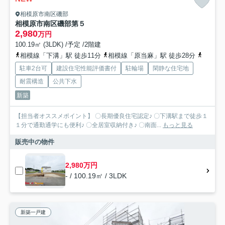
相模原市南区磯部
相模原市南区磯部第５
2,980
万円
100.19㎡ (3LDK) /予定 /2階建
相模線「下溝」駅 徒歩11分
相模線「原当麻」駅 徒歩28分
相模線
駐車2台可
建設住宅性能評価書付
駐輪場
閑静な住宅地
耐震構造
公共下水
新築
【担当者オススメポイント】 〇長期優良住宅認定♪ 〇下溝駅まで徒歩１
１分で通勤通学にも便利♪ 〇全居室収納付き♪ 〇南面...
もっと見る
販売中の物件
2,980万円
- / 100.19㎡ / 3LDK
新築一戸建