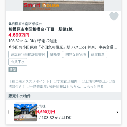
相模原市南区相模台
相模原市南区相模台7丁目 新築1棟
4,690
万円
103.32㎡ (4LDK) /予定 /2階建
小田急小田原線「小田急相模原」駅 バス16分 神奈川中央交通「水道路（相模原市南区）」 停歩9分
建設住宅性能評価書付
駐輪場
閑静な住宅地
耐震構造
公共下水
新築
【担当者オススメポイント】 〇学校徒歩圏内！ 〇土地40坪以上♪ 〇食
洗器付き！ 〇一階畳部屋♪ 物件情報はもちろん、...
もっと見る
販売中の物件
1号棟
4,690万円
- / 103.32㎡ / 4LDK