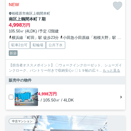
NEW
相模原市南区上鶴間本町
南区上鶴間本町７期
4,998
万円
105.50㎡ (4LDK) /予定 /2階建
横浜線「町田」駅 徒歩23分
小田急小田原線「相模大野」駅 徒歩25分
駐車2台可
駐輪場
公共下水
新築
【担当者オススメポイント】 〇ウォークインクローゼット、シューズイ
ンクローク、パントリー付きで収納安心♪ 〇１９帖の広々...
もっと見る
販売中の物件
4,998万円
- / 105.50㎡ / 4LDK
中古マンション