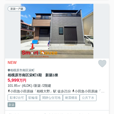
新築一戸建
NEW
相模原市南区栄町
相模原市南区栄町3期 新築1棟
5,999
万円
101.85㎡ (4LDK) /新築 /2階建
小田急小田原線「相模大野」駅 徒歩21分
小田急小田原線「小田急相模原」駅 徒歩27分
駐車2台可
駐輪場
閑静な住宅地
耐震構造
公共下水
新築