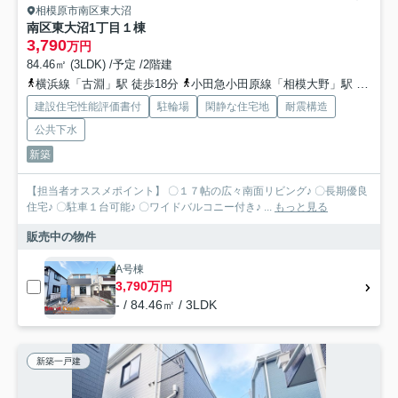
相模原市南区東大沼
南区東大沼1丁目１棟
3,790
万円
84.46㎡ (3LDK) /予定 /2階建
横浜線「古淵」駅 徒歩18分
小田急小田原線「相模大野」駅 バス13分 神奈川中央交通「大野小学校入口」 停歩10分
建設住宅性能評価書付
駐輪場
閑静な住宅地
耐震構造
公共下水
新築
【担当者オススメポイント】 〇１７帖の広々南面リビング♪ 〇長期優良
住宅♪ 〇駐車１台可能♪ 〇ワイドバルコニー付き♪ ...
もっと見る
販売中の物件
A号棟
3,790万円
- / 84.46㎡ / 3LDK
新築一戸建