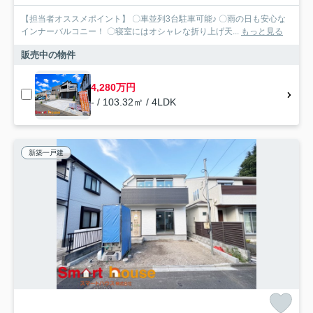
【担当者オススメポイント】 〇車並列3台駐車可能♪ 〇雨の日も安心な
インナーバルコニー！ 〇寝室にはオシャレな折り上げ天...
もっと見る
販売中の物件
4,280万円
- / 103.32㎡ / 4LDK
新築一戸建