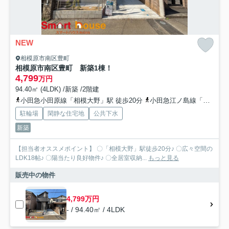
NEW
相模原市南区豊町
相模原市南区豊町 新築1棟！
4,799
万円
94.40㎡ (4LDK) /新築 /2階建
小田急小田原線「相模大野」駅 徒歩20分
小田急江ノ島線「東林間」駅 徒歩27分
駐輪場
閑静な住宅地
公共下水
新築
【担当者オススメポイント】 〇「相模大野」駅徒歩20分♪ 〇広々空間の
LDK18帖♪ 〇陽当たり良好物件♪ 〇全居室収納...
もっと見る
販売中の物件
4,799万円
- / 94.40㎡ / 4LDK