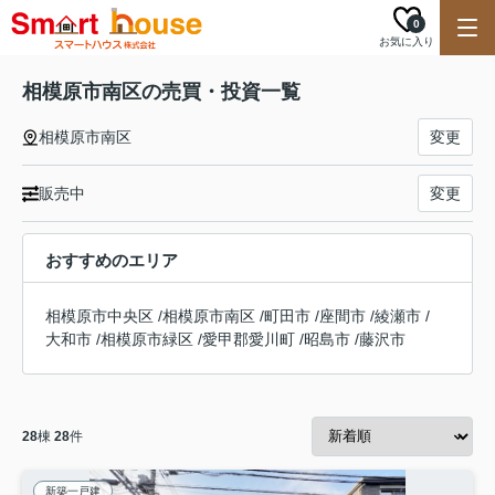
0
お気に入り
相模原市南区の売買・投資一覧
相模原市南区
変更
販売中
変更
おすすめのエリア
相模原市中央区
/
相模原市南区
/
町田市
/
座間市
/
綾瀬市
/
大和市
/
相模原市緑区
/
愛甲郡愛川町
/
昭島市
/
藤沢市
28
棟
28
件
新築一戸建