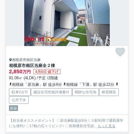
相模原市南区当麻
相模原市南区当麻全２棟
2,850
万円
8月8日 値下げ
91.08㎡ (4LDK) /予定 /2階建
相模線「原当麻」駅 徒歩8分
相模線「下溝」駅 徒歩22分
相模線「
駐車2台可
建設住宅性能評価書付
閑静な住宅地
耐震構造
公共下水
新築
【担当者オススメポイント】 〇原当麻駅徒歩8分！５駅利用で通勤通学
にも便利♪ 〇17帖の広々リビング♪ 〇長期優良住宅認...
もっと見る