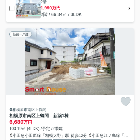
2階
1,990万円
2階 / 66.34㎡ / 3LDK
新築一戸建
相模原市南区上鶴間
相模原市南区上鶴間 新築1棟
6,680
万円
100.19㎡ (4LDK) /予定 /2階建
小田急小田原線「相模大野」駅 徒歩12分
小田急江ノ島線「東林間」駅 徒歩11分