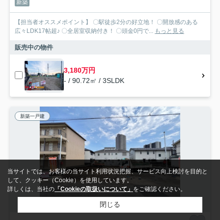
新築
【担当者オススメポイント】 〇駅徒歩2分の好立地！ 〇開放感のある
広々LDK17帖超♪ 〇全居室収納付き！ 〇頭金0円で...
もっと見る
販売中の物件
3,180万円
- / 90.72㎡ / 3SLDK
新築一戸建
当サイトでは、お客様の当サイト利用状況把握、サービス向上検討を目的と
して、クッキー（Cookie）を使用しています。
詳しくは、当社の
「Cookieの取扱いについて」
をご確認ください。
閉じる