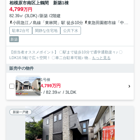
相模原市南区上鶴間 新築1棟
4,799
万円
82.39㎡ (3LDK) /新築 /2階建
小田急江ノ島線「東林間」駅 徒歩10分
東急田園都市線「中央林間」駅 徒歩14分
駐車2台可
閑静な住宅地
公共下水
新築
【担当者オススメポイント】 〇駅まで徒歩10分で通学通勤楽々♪ 〇
LDK16.5帖で広々空間！ 〇車二台駐車可能♪ 物...
もっと見る
販売中の物件
1号棟
4,799万円
- / 82.39㎡ / 3LDK
新築一戸建