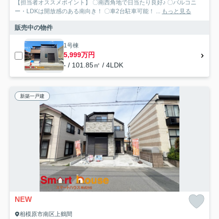
【担当者オススメポイント】 〇南西角地で日当たり良好♪ 〇バルコニ
ー・LDKは開放感のある南向き！ 〇車2台駐車可能！ ...
もっと見る
販売中の物件
1号棟
5,999万円
- / 101.85㎡ / 4LDK
新築一戸建
NEW
相模原市南区上鶴間