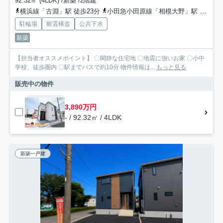
92.32㎡ (4LDK) /新築 /2階建
横浜線「古淵」駅 徒歩23分
小田急小田原線「相模大野」駅 徒歩37分
駐輪場
耐震構造
公共下水
新築
【担当者オススメポイント】 〇閑静な住宅地 〇地震に強いお家 〇小中
学校、徒歩圏内 〇駅までバスで約10分 物件情報は...
もっと見る
販売中の物件
3,890万円
- / 92.32㎡ / 4LDK
新築一戸建