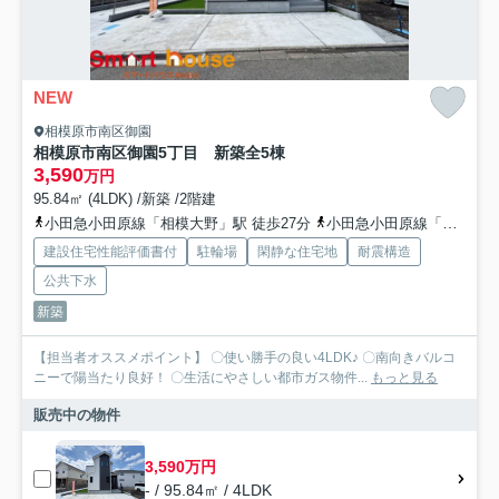
NEW
相模原市南区御園
相模原市南区御園5丁目 新築全5棟
3,590
万円
95.84㎡ (4LDK) /新築 /2階建
小田急小田原線「相模大野」駅 徒歩27分
小田急小田原線「小田急相模原」駅 徒歩28分
建設住宅性能評価書付
駐輪場
閑静な住宅地
耐震構造
公共下水
新築
【担当者オススメポイント】 〇使い勝手の良い4LDK♪ 〇南向きバルコ
ニーで陽当たり良好！ 〇生活にやさしい都市ガス物件...
もっと見る
販売中の物件
3,590万円
- / 95.84㎡ / 4LDK