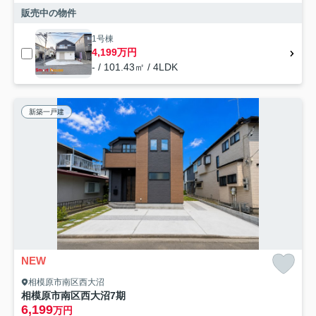
販売中の物件
1号棟
4,199万円
- / 101.43㎡ / 4LDK
新築一戸建
NEW
相模原市南区西大沼
相模原市南区西大沼7期
6,199
万円