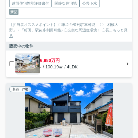
建設住宅性能評価書付
閑静な住宅地
公共下水
新築
【担当者オススメポイント】 〇車２台並列駐車可能！ 〇「相模大
野」・「町田」駅徒歩利用可能♪ 〇充実な周辺住環境！ 〇長...
もっと見
る
販売中の物件
6,680万円
- / 100.19㎡ / 4LDK
新築一戸建