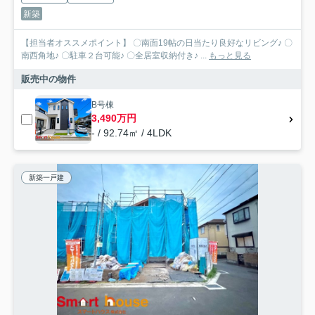
新築
【担当者オススメポイント】 〇南面19帖の日当たり良好なリビング♪ 〇
南西角地♪ 〇駐車２台可能♪ 〇全居室収納付き♪ ...
もっと見る
販売中の物件
B号棟
3,490万円
- / 92.74㎡ / 4LDK
新築一戸建