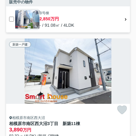
販売中の物件
B号棟
2,850万円
- / 91.08㎡ / 4LDK
新築一戸建
相模原市南区西大沼
相模原市南区西大沼3丁目 新築11棟
3,890
万円