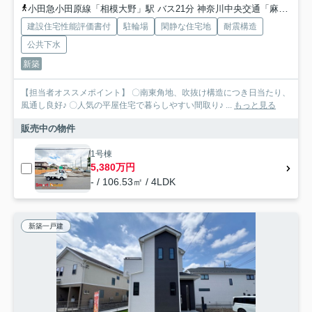
小田急小田原線「相模大野」駅 バス21分 神奈川中央交通「麻溝台中学校入口」 停歩2分
建設住宅性能評価書付
駐輪場
閑静な住宅地
耐震構造
公共下水
新築
【担当者オススメポイント】 〇南東角地、吹抜け構造につき日当たり、
風通し良好♪ 〇人気の平屋住宅で暮らしやすい間取り♪ ...
もっと見る
販売中の物件
1号棟
5,380万円
- / 106.53㎡ / 4LDK
新築一戸建