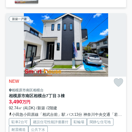
新築一戸建
NEW
相模原市南区相模台
相模原市南区相模台7丁目３棟
3,490
万円
92.74㎡ (4LDK) /新築 /2階建
小田急小田原線「相武台前」駅 バス13分 神奈川中央交通「若草小学校前（神奈川県）」 停歩2分
駐車2台可
建設住宅性能評価書付
駐輪場
閑静な住宅地
耐震構造
公共下水