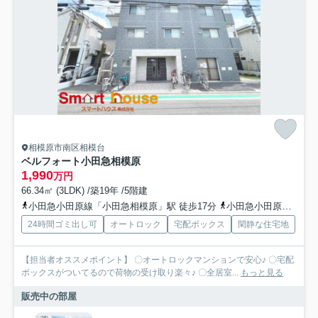
相模原市南区相模台
ベルフォート小田急相模原
1,990
万円
66.34㎡ (3LDK) /築19年 /5階建
小田急小田原線「小田急相模原」駅 徒歩17分
小田急小田原線「相武台前」駅 徒歩27分
24時間ゴミ出し可
オートロック
宅配ボックス
閑静な住宅地
【担当者オススメポイント】 〇オートロックマンションで安心♪ 〇宅配
ボックスがついてるので荷物の受け取り楽々♪ 〇全居室...
もっと見る
販売中の部屋