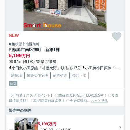
NEW
相模原市南区旭町
相模原市南区旭町 新築1棟
5,199
万円
96.87㎡ (4LDK) /新築 /2階建
小田急小田原線「相模大野」駅 徒歩17分
小田急小田原線「小田急相模原」駅 徒歩17分
駐輪場
閑静な住宅地
耐震構造
公共下水
新築
【担当者オススメポイント】 〇開放感のある広々LDK19.5帖！ 〇食洗
機標準搭載！ 〇周辺商業施設多数！ 〇全居室収納...
もっと見る
販売中の物件
5,199万円