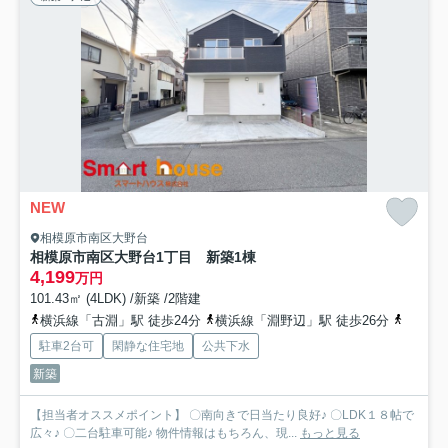
NEW
相模原市南区大野台
相模原市南区大野台1丁目 新築1棟
4,199
万円
101.43㎡ (4LDK) /新築 /2階建
横浜線「古淵」駅 徒歩24分
横浜線「淵野辺」駅 徒歩26分
横浜線
駐車2台可
閑静な住宅地
公共下水
新築
【担当者オススメポイント】 〇南向きで日当たり良好♪ 〇LDK１８帖で
広々♪ 〇二台駐車可能♪ 物件情報はもちろん、現...
もっと見る