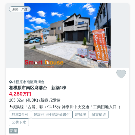
新築一戸建
相模原市南区麻溝台
相模原市南区麻溝台 新築1棟
4,280
万円
103.32㎡ (4LDK) /新築 /2階建
横浜線「古淵」駅 バス15分 神奈川中央交通「工業団地入口（相模原市）」 停歩2分
駐車2台可
建設住宅性能評価書付
駐輪場
耐震構造
公共下水
新築