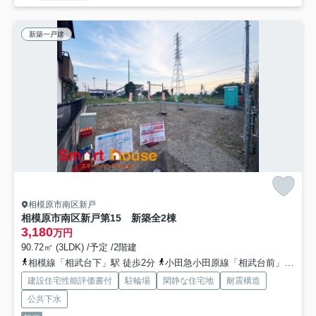
新築一戸建
相模原市南区新戸
相模原市南区新戸第15 新築全2棟
3,180
万円
90.72㎡ (3LDK) /予定 /2階建
相模線「相武台下」駅 徒歩2分
小田急小田原線「相武台前」駅 バス13分 神奈川中央交通「相武台下駅」 停歩1分
建設住宅性能評価書付
駐輪場
閑静な住宅地
耐震構造
公共下水