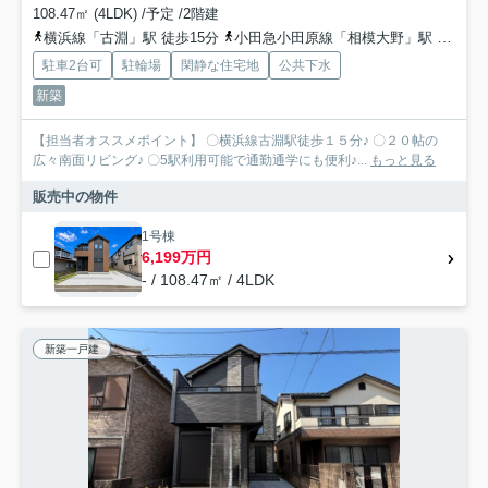
108.47㎡ (4LDK) /予定 /2階建
横浜線「古淵」駅 徒歩15分
小田急小田原線「相模大野」駅 バス13分 神奈川中央交通「大野小学校入口」 停歩9分
駐車2台可
駐輪場
閑静な住宅地
公共下水
新築
【担当者オススメポイント】 〇横浜線古淵駅徒歩１５分♪ 〇２０帖の
広々南面リビング♪ 〇5駅利用可能で通勤通学にも便利♪...
もっと見る
販売中の物件
1号棟
6,199万円
- / 108.47㎡ / 4LDK
新築一戸建