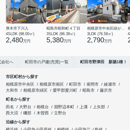
厚木市下川入
昭島市昭和町４丁目
相模原市中央区緑が丘１丁目
4SLDK (98.00㎡)
3SLDK (96.38㎡)
3LDK (76.58㎡)
4
2,480
5,380
2,790
万円
万円
万円
式会社へ
町田市の戸建(売買)一覧
町田市野津田 新築1棟！
市区町村から探す
相模原市中央区
相模原市南区
町田市
座間市
綾瀬市
大和市
相模原市緑区
愛甲郡愛川町
昭島市
藤沢市
町名から探す
田名
大野台
相模台
淵野辺本町
上溝
上矢部
西大沼
磯部
木曽西
立野台
沿線から探す
横浜線
小田急小田原線
相模線
小田急江ノ島線