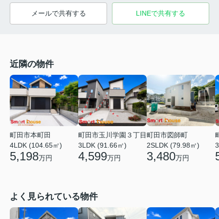
メールで共有する
LINEで共有する
近隣の物件
町田市本町田
町田市玉川学園３丁目
町田市図師町
4LDK (104.65㎡)
3LDK (91.66㎡)
2SLDK (79.98㎡)
3
5,198
4,599
3,480
万円
万円
万円
よく見られている物件