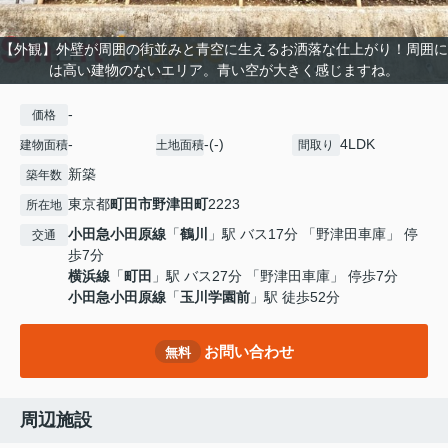
【外観】外壁が周囲の街並みと青空に生えるお洒落な仕上がり！周囲に
は高い建物のないエリア。青い空が大きく感じますね。
-
価格
-
-(-)
4LDK
建物面積
土地面積
間取り
新築
築年数
東京都
町田市
野津田町
2223
所在地
小田急小田原線
「
鶴川
」駅 バス17分 「野津田車庫」 停
交通
歩7分
横浜線
「
町田
」駅 バス27分 「野津田車庫」 停歩7分
小田急小田原線
「
玉川学園前
」駅 徒歩52分
お問い合わせ
無料
周辺施設