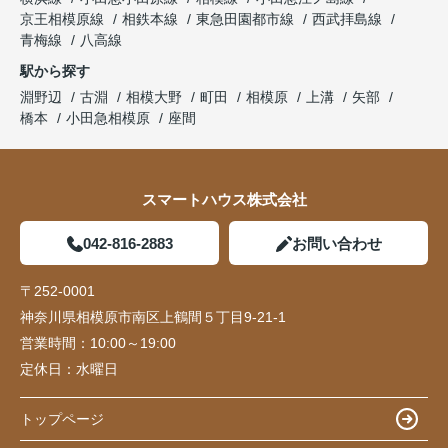
京王相模原線
相鉄本線
東急田園都市線
西武拝島線
青梅線
八高線
駅から探す
淵野辺
古淵
相模大野
町田
相模原
上溝
矢部
橋本
小田急相模原
座間
スマートハウス株式会社
042-816-2883
お問い合わせ
〒252-0001
神奈川県相模原市南区上鶴間５丁目9-21-1
営業時間：
10:00～19:00
定休日：
水曜日
トップページ