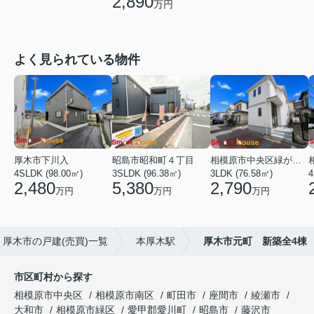
2,890
万円
よく見られている物件
厚木市下川入
昭島市昭和町４丁目
相模原市中央区緑が丘１丁目
4SLDK (98.00㎡)
3SLDK (96.38㎡)
3LDK (76.58㎡)
4
2,480
5,380
2,790
万円
万円
万円
厚木市の戸建(売買)一覧
本厚木駅
厚木市元町 新築全4棟
市区町村から探す
相模原市中央区
相模原市南区
町田市
座間市
綾瀬市
大和市
相模原市緑区
愛甲郡愛川町
昭島市
藤沢市