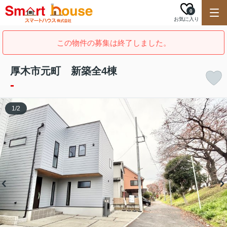
0
お気に入り
この物件の募集は終了しました。
厚木市元町 新築全4棟
-
1
/
2