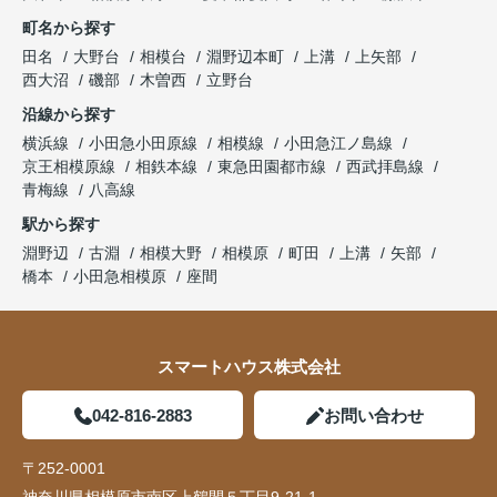
町名から探す
田名
大野台
相模台
淵野辺本町
上溝
上矢部
西大沼
磯部
木曽西
立野台
沿線から探す
横浜線
小田急小田原線
相模線
小田急江ノ島線
京王相模原線
相鉄本線
東急田園都市線
西武拝島線
青梅線
八高線
駅から探す
淵野辺
古淵
相模大野
相模原
町田
上溝
矢部
橋本
小田急相模原
座間
スマートハウス株式会社
042-816-2883
お問い合わせ
〒252-0001
神奈川県相模原市南区上鶴間５丁目9-21-1