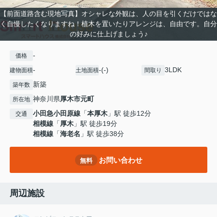
【前面道路含む現地写真】オシャレな外観は、人の目を引くだけではな
く自慢したくなりますね！植木を置いたりアレンジは、自由です。自分
の好みに仕上げましょう♪
-
価格
-
-(-)
3LDK
建物面積
土地面積
間取り
新築
築年数
神奈川県
厚木市
元町
所在地
小田急小田原線
「
本厚木
」駅 徒歩12分
交通
相模線
「
厚木
」駅 徒歩19分
相模線
「
海老名
」駅 徒歩38分
お問い合わせ
無料
周辺施設