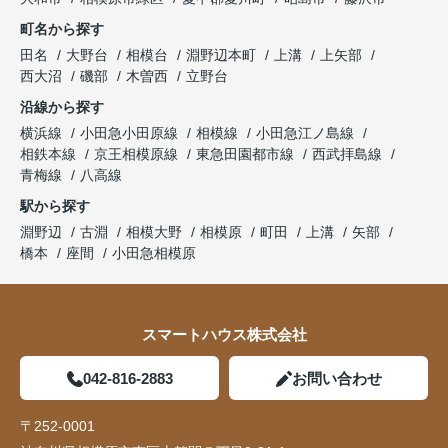
町名から探す
田名
大野台
相模台
淵野辺本町
上溝
上矢部
西大沼
磯部
木曽西
立野台
沿線から探す
横浜線
小田急小田原線
相模線
小田急江ノ島線
相鉄本線
京王相模原線
東急田園都市線
西武拝島線
青梅線
八高線
駅から探す
淵野辺
古淵
相模大野
相模原
町田
上溝
矢部
橋本
座間
小田急相模原
スマートハウス株式会社
042-816-2883
お問い合わせ
〒252-0001