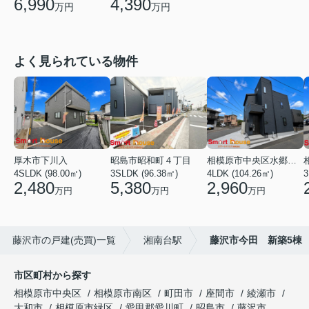
6,990
4,390
万円
万円
よく見られている物件
厚木市下川入
昭島市昭和町４丁目
相模原市中央区水郷田名２丁目
4SLDK (98.00㎡)
3SLDK (96.38㎡)
4LDK (104.26㎡)
3
2,480
5,380
2,960
万円
万円
万円
藤沢市の戸建(売買)一覧
湘南台駅
藤沢市今田 新築5棟
市区町村から探す
相模原市中央区
相模原市南区
町田市
座間市
綾瀬市
大和市
相模原市緑区
愛甲郡愛川町
昭島市
藤沢市