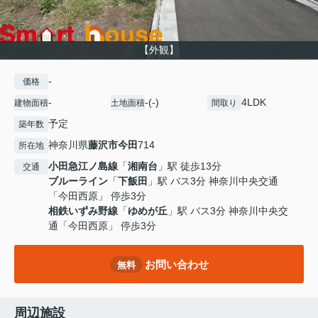
【外観】
-
価格
-
-(-)
4LDK
建物面積
土地面積
間取り
予定
築年数
神奈川県
藤沢市
今田
714
所在地
小田急江ノ島線
「
湘南台
」駅 徒歩13分
交通
ブルーライン
「
下飯田
」駅 バス3分 神奈川中央交通
「今田西原」 停歩3分
相鉄いずみ野線
「
ゆめが丘
」駅 バス3分 神奈川中央交
通「今田西原」 停歩3分
お問い合わせ
無料
周辺施設