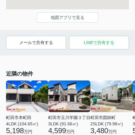
地図アプリで見る
メールで共有する
LINEで共有する
近隣の物件
町田市本町田
町田市玉川学園３丁目
町田市図師町
4LDK (104.65㎡)
3LDK (91.66㎡)
2SLDK (79.98㎡)
3
5,198
4,599
3,480
万円
万円
万円