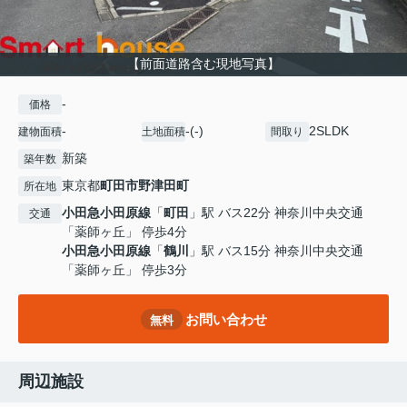
【前面道路含む現地写真】
-
価格
-
-(-)
2SLDK
建物面積
土地面積
間取り
新築
築年数
東京都
町田市
野津田町
所在地
小田急小田原線
「
町田
」駅 バス22分 神奈川中央交通
交通
「薬師ヶ丘」 停歩4分
小田急小田原線
「
鶴川
」駅 バス15分 神奈川中央交通
「薬師ヶ丘」 停歩3分
お問い合わせ
無料
周辺施設