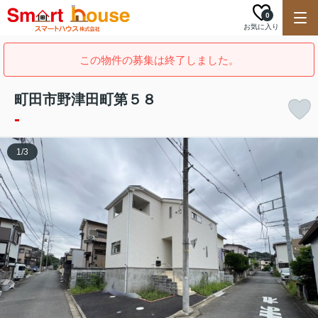
0
お気に入り
この物件の募集は終了しました。
町田市野津田町第５８
-
1
/
3