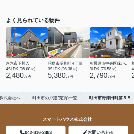
よく見られている物件
厚木市下川入
昭島市昭和町４丁目
相模原市中央区緑が丘１丁目
4SLDK (98.00㎡)
3SLDK (96.38㎡)
3LDK (76.58㎡)
4
2,480
5,380
2,790
万円
万円
万円
株式会社へ
町田市の戸建(売買)一覧
町田市野津田町第５８
スマートハウス株式会社
042-816-2883
お問い合わせ