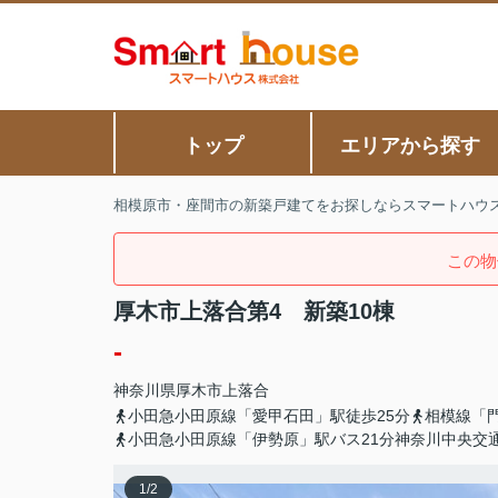
トップ
エリアから探す
相模原市・座間市の新築戸建てをお探しならスマートハウ
この物
厚木市上落合第4 新築10棟
-
神奈川県
厚木市
上落合
小田急小田原線「愛甲石田」駅徒歩25分
相模線「門
小田急小田原線「伊勢原」駅バス21分神奈川中央交
1
/
2