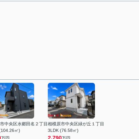
市中央区水郷田名２丁目
相模原市中央区緑が丘１丁目
(104.26㎡)
3LDK (76.58㎡)
0
2,790
万円
万円