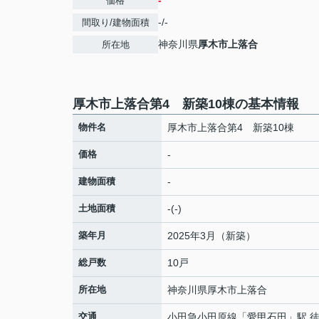
-
価格
-/-
間取り/建物面積
神奈川県
厚木市
上落合
所在地
厚木市上落合第4 新築10棟の基本情報
物件名
厚木市上落合第4 新築10棟
価格
-
建物面積
-
土地面積
-(-)
築年月
2025年3月（新築）
総戸数
10戸
所在地
神奈川県
厚木市
上落合
交通
小田急小田原線
「
愛甲石田
」駅 徒