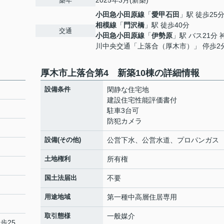
2025年3月(新築)
築年
小田急小田原線
「
愛甲石田
」駅 徒歩25
相模線
「
門沢橋
」駅 徒歩40分
交通
小田急小田原線
「
伊勢原
」駅 バス21分 
川中央交通「上落合（厚木市）」 停歩2
厚木市上落合第4 新築10棟の詳細情報
設備条件
閑静な住宅地
建設住宅性能評価書付
駐車3台可
防犯カメラ
設備(その他)
公営下水、公営水道、プロパンガス
土地権利
所有権
国土法届出
不要
用途地域
第一種中高層住居専用
取引態様
一般媒介
歩25