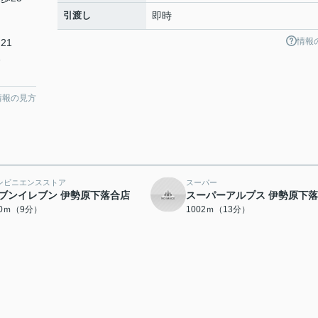
引渡し
即時
情報
21
木
情報の見方
ンビニエンスストア
スーパー
ブンイレブン 伊勢原下落合店
スーパーアルプス 伊勢原下
00ｍ（9分）
1002ｍ（13分）