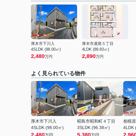
厚木市下川入
厚木市鳶尾５丁目
4SLDK (98.00㎡)
4LDK (89.83㎡)
2,480
2,890
万円
万円
よく見られている物件
厚木市下川入
昭島市昭和町４丁目
相模原
4SLDK (98.00㎡)
3SLDK (96.38㎡)
4LDK 
2,480
5,380
2,96
万円
万円