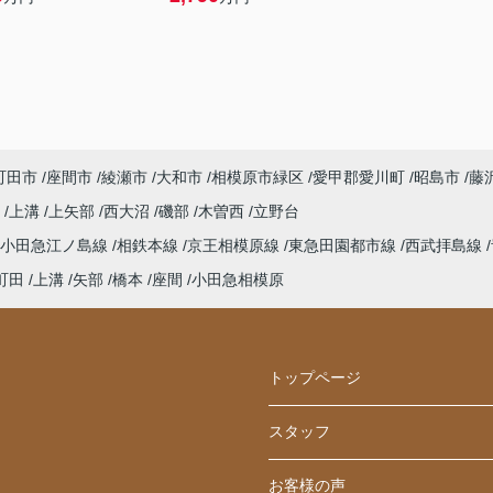
町田市
座間市
綾瀬市
大和市
相模原市緑区
愛甲郡愛川町
昭島市
藤
町
上溝
上矢部
西大沼
磯部
木曽西
立野台
小田急江ノ島線
相鉄本線
京王相模原線
東急田園都市線
西武拝島線
町田
上溝
矢部
橋本
座間
小田急相模原
トップページ
スタッフ
お客様の声