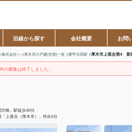
沿線から探す
会社概要
お問
厚木市上落合第4 新
ス株式会社へ
厚木市の戸建(売買)一覧
愛甲石田駅
件の募集は終了しました。
沢橋」駅徒歩40分
通「上落合（厚木市）」停歩2分