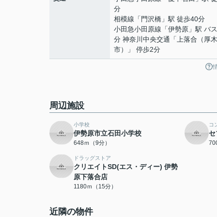
分
相模線
「
門沢橋
」駅 徒歩40分
小田急小田原線
「
伊勢原
」駅 バス
分 神奈川中央交通「上落合（厚
市）」 停歩2分
周辺施設
小学校
コ
伊勢原市立石田小学校
セ
648ｍ（9分）
7
ドラッグストア
クリエイトSD(エス・ディー) 伊勢
原下落合店
1180ｍ（15分）
近隣の物件