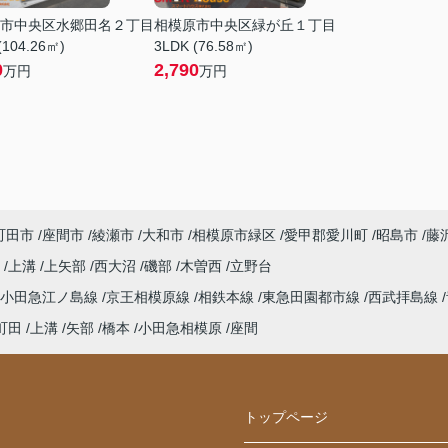
市中央区水郷田名２丁目
相模原市中央区緑が丘１丁目
(104.26㎡)
3LDK (76.58㎡)
0
2,790
万円
万円
町田市
座間市
綾瀬市
大和市
相模原市緑区
愛甲郡愛川町
昭島市
藤
町
上溝
上矢部
西大沼
磯部
木曽西
立野台
小田急江ノ島線
京王相模原線
相鉄本線
東急田園都市線
西武拝島線
町田
上溝
矢部
橋本
小田急相模原
座間
トップページ