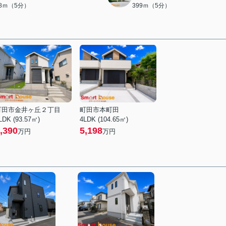
88ｍ（5分）
399ｍ（5分）
町田市金井ヶ丘２丁目
町田市本町田
LDK (93.57㎡)
4LDK (104.65㎡)
,390
5,198
万円
万円