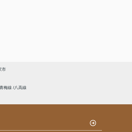
沢市
青梅線
八高線