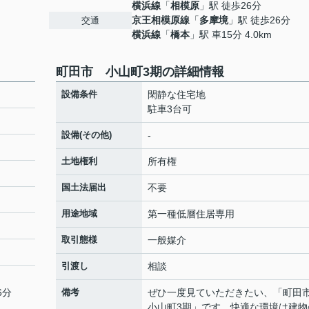
横浜線
「
相模原
」駅 徒歩26分
京王相模原線
「
多摩境
」駅 徒歩26分
交通
横浜線
「
橋本
」駅 車15分 4.0km
町田市 小山町3期の詳細情報
設備条件
閑静な住宅地
駐車3台可
設備(その他)
-
土地権利
所有権
国土法届出
不要
用途地域
第一種低層住居専用
取引態様
一般媒介
引渡し
相談
6分
備考
ぜひ一度見ていただきたい、「町
小山町3期」です。快適な環境は建物