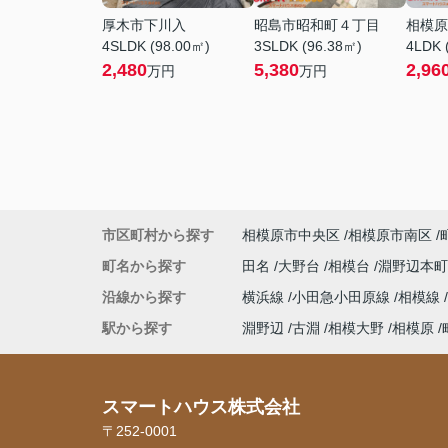
厚木市下川入
昭島市昭和町４丁目
相模原
4SLDK (98.00㎡)
3SLDK (96.38㎡)
4LDK 
2,480
5,380
2,96
万円
万円
市区町村から探す
相模原市中央区
相模原市南区
町名から探す
田名
大野台
相模台
淵野辺本
沿線から探す
横浜線
小田急小田原線
相模線
駅から探す
淵野辺
古淵
相模大野
相模原
スマートハウス株式会社
〒252-0001