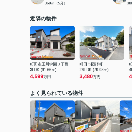
369ｍ（5分）
3
近隣の物件
町田市玉川学園３丁目
町田市図師町
3LDK (91.66㎡)
2SLDK (79.98㎡)
4
4,599
3,480
4
万円
万円
よく見られている物件