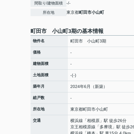
-/-
間取り/建物面積
東京都
町田市
小山町
所在地
町田市 小山町3期の基本情報
物件名
町田市 小山町3期
価格
-
建物面積
-
土地面積
-(-)
築年月
2024年6月（新築）
総戸数
-
所在地
東京都
町田市
小山町
交通
横浜線
「
相模原
」駅 徒歩26分
京王相模原線
「
多摩境
」駅 徒歩2
横浜線
「
橋本
」駅 車15分 4.0km