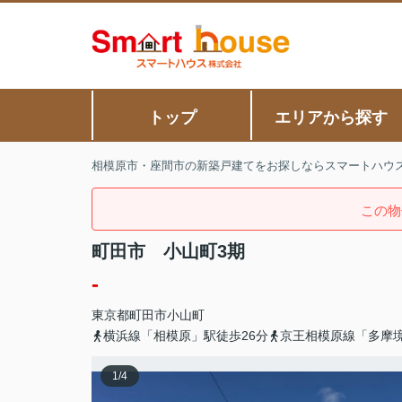
トップ
エリアから探す
相模原市・座間市の新築戸建てをお探しならスマートハウ
この物
町田市 小山町3期
-
東京都
町田市
小山町
横浜線「相模原」駅徒歩26分
京王相模原線「多摩境
1
/
4