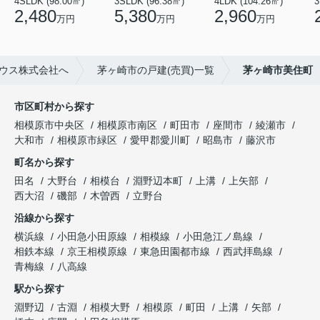
4SLDK (98.00㎡)
3SLDK (96.38㎡)
4LDK (104.26㎡)
3
2,480
5,380
2,960
万円
万円
万円
ウス株式会社へ
茅ヶ崎市の戸建(売買)一覧
茅ヶ崎市美住町
市区町村から探す
相模原市中央区
相模原市南区
町田市
座間市
綾瀬市
大和市
相模原市緑区
愛甲郡愛川町
昭島市
藤沢市
町名から探す
田名
大野台
相模台
淵野辺本町
上溝
上矢部
西大沼
磯部
木曽西
立野台
沿線から探す
横浜線
小田急小田原線
相模線
小田急江ノ島線
相鉄本線
京王相模原線
東急田園都市線
西武拝島線
青梅線
八高線
駅から探す
淵野辺
古淵
相模大野
相模原
町田
上溝
矢部