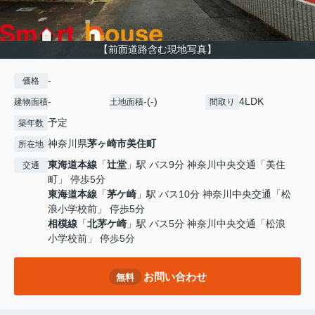
【前面道路含む現地写真】
-
価格
-
-(-)
4LDK
建物面積
土地面積
間取り
予定
築年数
神奈川県
茅ヶ崎市
美住町
所在地
東海道本線
「
辻堂
」駅 バス9分 神奈川中央交通「美住
交通
町」 停歩5分
東海道本線
「
茅ケ崎
」駅 バス10分 神奈川中央交通「松
浪小学校前」 停歩5分
相模線
「
北茅ケ崎
」駅 バス5分 神奈川中央交通「松浪
小学校前」 停歩5分
お問い合わせ
無料