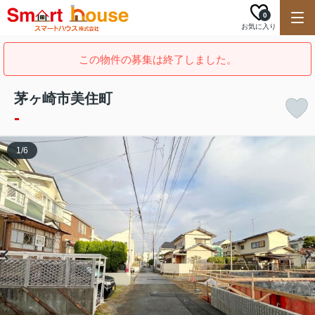
0
お気に入り
この物件の募集は終了しました。
茅ヶ崎市美住町
-
1
/
6