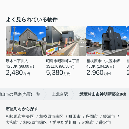
よく見られている物件
厚木市下川入
昭島市昭和町４丁目
相模原市中央区水郷田名２丁目
4SLDK (98.00㎡)
3SLDK (96.38㎡)
4LDK (104.26㎡)
3
2,480
5,380
2,960
万円
万円
万円
村山市の戸建(売買)一覧
上北台駅
武蔵村山市神明新築全8棟
市区町村から探す
相模原市中央区
相模原市南区
町田市
座間市
綾瀬市
大和市
相模原市緑区
愛甲郡愛川町
昭島市
藤沢市