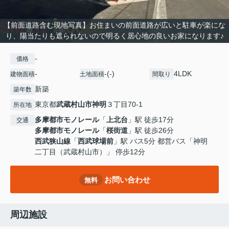
【前面道路含む現地写真】お住まいの前面道路が広いと駐車が楽にな
り、陽当たりも遮られないので明るく居心地の良いお家になります♪
-
価格
-
-(-)
4LDK
建物面積
土地面積
間取り
新築
築年数
東京都
武蔵村山市
神明
３丁目70-1
所在地
多摩都市モノレール
「
上北台
」駅 徒歩17分
交通
多摩都市モノレール
「
桜街道
」駅 徒歩26分
西武狭山線
「
西武球場前
」駅 バス5分 都営バス「神明
二丁目（武蔵村山市）」 停歩12分
お問い合わせ
無料
周辺施設