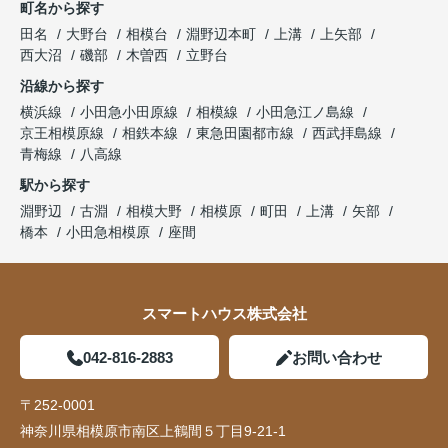
町名から探す
田名
大野台
相模台
淵野辺本町
上溝
上矢部
西大沼
磯部
木曽西
立野台
沿線から探す
横浜線
小田急小田原線
相模線
小田急江ノ島線
京王相模原線
相鉄本線
東急田園都市線
西武拝島線
青梅線
八高線
駅から探す
淵野辺
古淵
相模大野
相模原
町田
上溝
矢部
橋本
小田急相模原
座間
スマートハウス株式会社
042-816-2883
お問い合わせ
〒252-0001
神奈川県相模原市南区上鶴間５丁目9-21-1