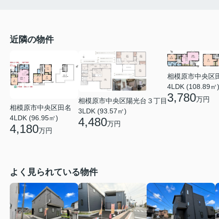
近隣の物件
相模原市中央区
4LDK (108.89㎡
3,780
万円
相模原市中央区陽光台３丁目
相模原市中央区田名
3LDK (93.57㎡)
4LDK (96.95㎡)
4,480
万円
4,180
万円
よく見られている物件