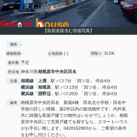
【前面道路含む現地写真】
-
価格
-
-(-)
3LDK
建物面積
土地面積
間取り
予定
築年数
神奈川県
相模原市中央区
田名
所在地
相模線
「
上溝
」駅 バス7分 「四ツ谷」 停歩4分
交通
横浜線
「
相模原
」駅 バス13分 「四ツ谷」 停歩4分
横浜線
「
淵野辺
」駅 バス20分 「四ツ谷」 停歩4分
相模原市中央区田名 新築6棟 田名北小学校・田名中
備考
学校の詳しい情報。築2年以内の築浅物件です。内外装
共に綺麗な新築戸建ての物件はいかがでしょうか。相模
原市中央区にて売買戸建てを探すなら、スマートハウス
がお手伝い致します。0428162883から、ご希望の条件
をお申し付けください。