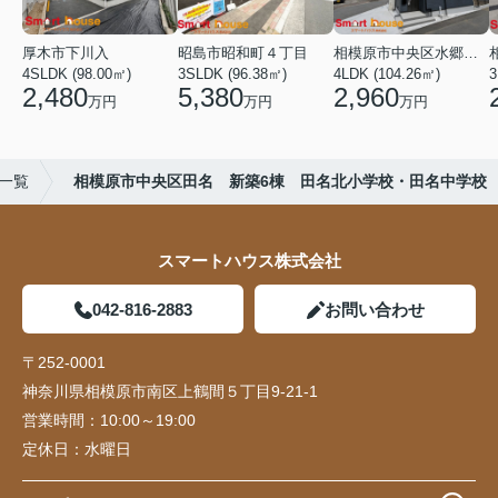
厚木市下川入
昭島市昭和町４丁目
相模原市中央区水郷田名２丁目
4SLDK (98.00㎡)
3SLDK (96.38㎡)
4LDK (104.26㎡)
3
2,480
5,380
2,960
万円
万円
万円
)一覧
相模原市中央区田名 新築6棟 田名北小学校・田名中学校
スマートハウス株式会社
042-816-2883
お問い合わせ
〒252-0001
神奈川県相模原市南区上鶴間５丁目9-21-1
営業時間：
10:00～19:00
定休日：
水曜日