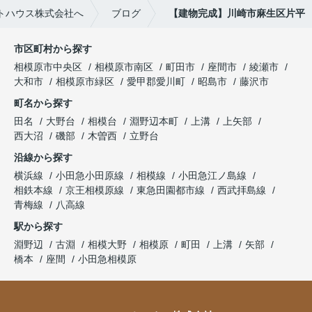
トハウス株式会社へ
ブログ
【建物完成】川崎市麻生区片平
市区町村から探す
相模原市中央区
相模原市南区
町田市
座間市
綾瀬市
大和市
相模原市緑区
愛甲郡愛川町
昭島市
藤沢市
町名から探す
田名
大野台
相模台
淵野辺本町
上溝
上矢部
西大沼
磯部
木曽西
立野台
沿線から探す
横浜線
小田急小田原線
相模線
小田急江ノ島線
相鉄本線
京王相模原線
東急田園都市線
西武拝島線
青梅線
八高線
駅から探す
淵野辺
古淵
相模大野
相模原
町田
上溝
矢部
橋本
座間
小田急相模原