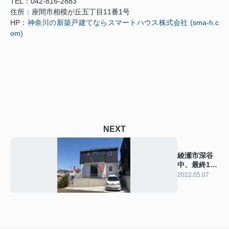
TEL
：
042-816-2883
住所：座間市相模が丘五丁目
11
番
1
号
HP
：
神奈川の新築戸建てならスマートハウス株式会社 (sma-h.c
om)
NEXT
綾瀬市深谷
中、最終1棟
となりまし
2022.05.07
た。