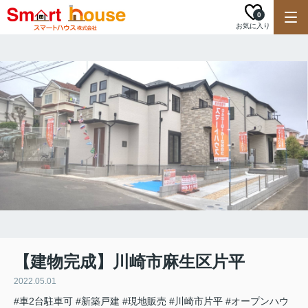
0
お気に入り
【建物完成】川崎市麻生区片平
2022.05.01
#車2台駐車可
#新築戸建
#現地販売
#川崎市片平
#オープンハウ