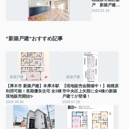
戸 新築戸建
最終2棟
2025.01.18
”新築戸建”おすすめ記事
新築戸建
新築戸建
【厚木市 新築戸建】本厚木駅
【現地販売会開催中！】相模原
利用可能！長期優良住宅 全3棟
市中央区上矢部に全4棟の新築
現地販売開始✨
戸建てが登場！
2026.08.06
2026.07.28