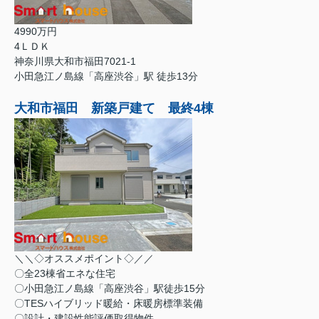
4990万円
4ＬＤＫ
神奈川県大和市福田7021-1
小田急江ノ島線「高座渋谷」駅 徒歩13分
大和市福田 新築戸建て 最終4棟
＼＼◇オススメポイント◇／／
〇全23棟省エネな住宅
〇小田急江ノ島線「高座渋谷」駅徒歩15分
〇TESハイブリッド暖給・床暖房標準装備
〇設計・建設性能評価取得物件