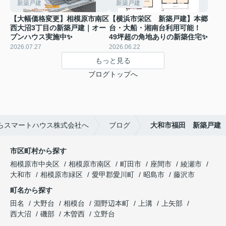
新築戸建
新築戸建
【大幅価格変更】相模原市南区
【横浜市栄区 新築戸建】本郷
西大沼3丁目の新築戸建｜オー
台・大船・湘南台利用可能！
プンハウス実施中✨
49坪超の角地ありの新築住宅✨
2026.07.27
2026.06.22
もっと見る
ブログトップへ
らスマートハウス株式会社へ
ブログ
大和市福田 新築戸建
市区町村から探す
相模原市中央区
相模原市南区
町田市
座間市
綾瀬市
大和市
相模原市緑区
愛甲郡愛川町
昭島市
藤沢市
町名から探す
田名
大野台
相模台
淵野辺本町
上溝
上矢部
西大沼
磯部
木曽西
立野台