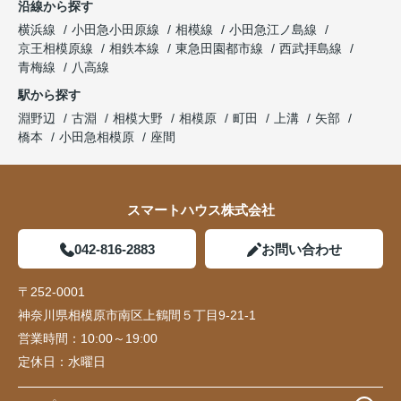
沿線から探す
横浜線
小田急小田原線
相模線
小田急江ノ島線
京王相模原線
相鉄本線
東急田園都市線
西武拝島線
青梅線
八高線
駅から探す
淵野辺
古淵
相模大野
相模原
町田
上溝
矢部
橋本
小田急相模原
座間
スマートハウス株式会社
042-816-2883
お問い合わせ
〒252-0001
神奈川県相模原市南区上鶴間５丁目9-21-1
営業時間：
10:00～19:00
定休日：
水曜日