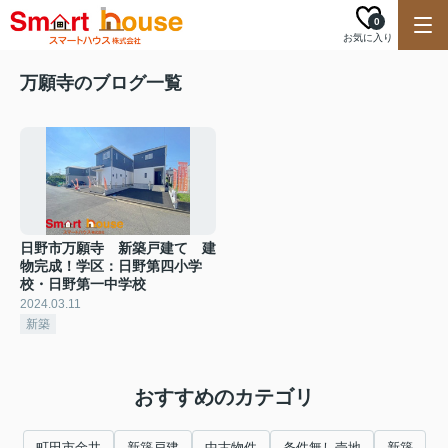
0
お気に入り
万願寺のブログ一覧
日野市万願寺 新築戸建て 建
物完成！学区：日野第四小学
校・日野第一中学校
2024.03.11
新築
おすすめのカテゴリ
町田市金井
新築戸建
中古物件
条件無し売地
新築