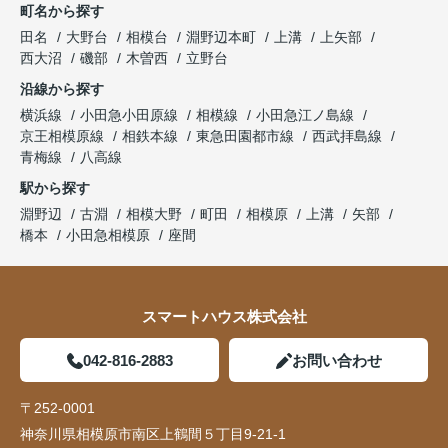
町名から探す
田名
大野台
相模台
淵野辺本町
上溝
上矢部
西大沼
磯部
木曽西
立野台
沿線から探す
横浜線
小田急小田原線
相模線
小田急江ノ島線
京王相模原線
相鉄本線
東急田園都市線
西武拝島線
青梅線
八高線
駅から探す
淵野辺
古淵
相模大野
町田
相模原
上溝
矢部
橋本
小田急相模原
座間
スマートハウス株式会社
042-816-2883
お問い合わせ
〒252-0001
神奈川県相模原市南区上鶴間５丁目9-21-1