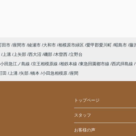
町田市
座間市
綾瀬市
大和市
相模原市緑区
愛甲郡愛川町
昭島市
藤
町
上溝
上矢部
西大沼
磯部
木曽西
立野台
小田急江ノ島線
京王相模原線
相鉄本線
東急田園都市線
西武拝島線
町田
上溝
矢部
橋本
小田急相模原
座間
トップページ
スタッフ
お客様の声