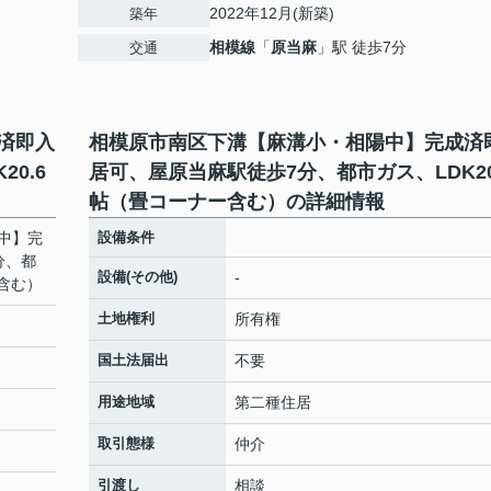
2022年12月(新築)
築年
相模線
「
原当麻
」駅 徒歩7分
交通
済即入
相模原市南区下溝【麻溝小・相陽中】完成済
0.6
居可、屋原当麻駅徒歩7分、都市ガス、LDK20
帖（畳コーナー含む）の詳細情報
中】完
設備条件
分、都
設備(その他)
-
ー含む）
土地権利
所有権
国土法届出
不要
用途地域
第二種住居
取引態様
仲介
引渡し
相談