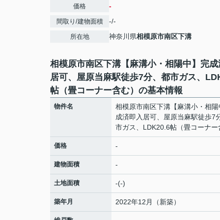
-
価格
-/-
間取り/建物面積
神奈川県
相模原市南区
下溝
所在地
相模原市南区下溝【麻溝小・相陽中】完成
居可、屋原当麻駅徒歩7分、都市ガス、LDK2
帖（畳コーナー含む）の基本情報
物件名
相模原市南区下溝【麻溝小・相陽
成済即入居可、屋原当麻駅徒歩7
市ガス、LDK20.6帖（畳コーナ
価格
-
建物面積
-
土地面積
-(-)
築年月
2022年12月（新築）