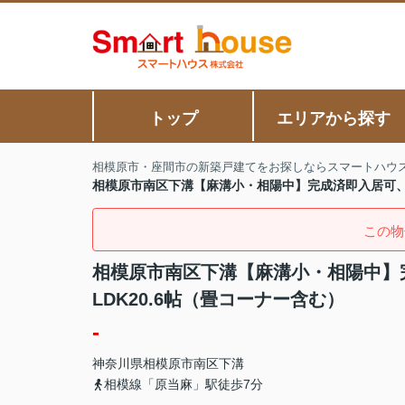
トップ
エリアから探す
相模原市・座間市の新築戸建てをお探しならスマートハウ
相模原市南区下溝【麻溝小・相陽中】完成済即入居可、屋
この物
相模原市南区下溝【麻溝小・相陽中】
LDK20.6帖（畳コーナー含む）
-
神奈川県
相模原市南区
下溝
相模線「原当麻」駅徒歩7分