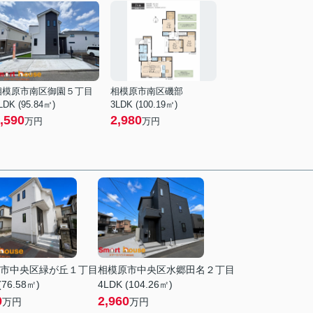
相模原市南区御園５丁目
相模原市南区磯部
LDK (95.84㎡)
3LDK (100.19㎡)
,590
2,980
万円
万円
市中央区緑が丘１丁目
相模原市中央区水郷田名２丁目
(76.58㎡)
4LDK (104.26㎡)
0
2,960
万円
万円