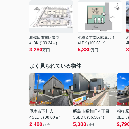
相模原市南区磯部
相模原市南区麻溝台４丁目
4LDK (109.34㎡)
4LDK (106.53㎡)
4
3,280
5,380
3
万円
万円
よく見られている物件
厚木市下川入
昭島市昭和町４丁目
相模原
4SLDK (98.00㎡)
3SLDK (96.38㎡)
3LDK 
2,480
5,380
2,79
万円
万円