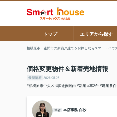
トップ
エリアから探す
相模原市・座間市の新築戸建てをお探しならスマートハウ
価格変更物件＆新着売地情報
最新情報
2026.05.25
#相模原市中央区
#駅徒歩圏内
#新築
#車2台
#建築条件
本店事務 白砂
筆者