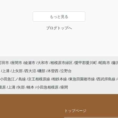
もっと見る
ブログトップへ
町田市
座間市
綾瀬市
大和市
相模原市緑区
愛甲郡愛川町
昭島市
藤
町
上溝
上矢部
西大沼
磯部
木曽西
立野台
小田急江ノ島線
京王相模原線
相鉄本線
東急田園都市線
西武拝島線
模原
上溝
矢部
橋本
小田急相模原
座間
トップページ