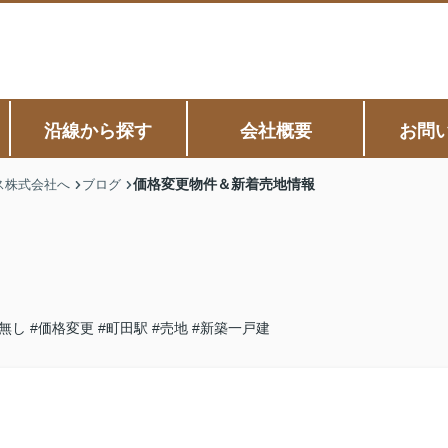
沿線から探す
会社概要
お問
価格変更物件＆新着売地情報
ス株式会社へ
ブログ
無し
#価格変更
#町田駅
#売地
#新築一戸建