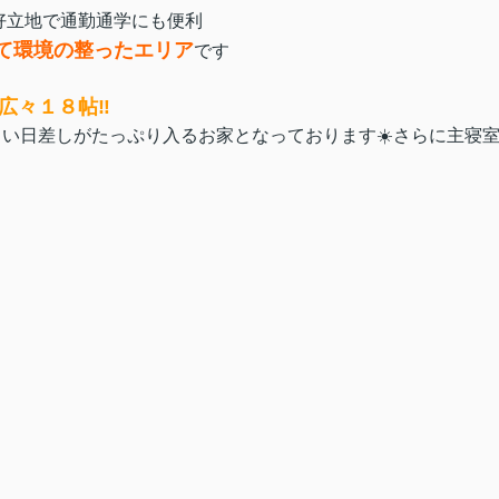
好立地で通勤通学にも便利
て環境の整ったエリア
です‍‍‍
広々１８帖‼️
い日差しがたっぷり入るお家となっております☀️さらに主寝