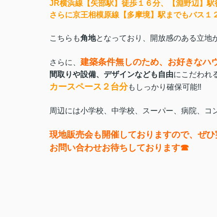
JR横浜線【矢部駅】徒歩１６分、【淵野辺】駅徒
さらに京王相模原線【多摩境】駅までもバス１
こちらも
角地
となっており、開放感のある立地
建築条件無しのため、お好きなハウ
さらに、
間取りや設備、デザインなども自由
にこだわれ
カースペース２台分
もしっかり確保可能‼️
周辺には小学校、中学校、スーパー、病院、コ
現地販売会も開催しておりますので、ぜひ
お問い合わせお待ちしております☎