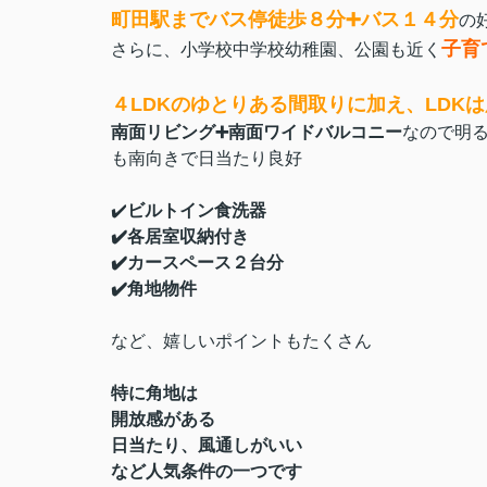
町田駅までバス停徒歩８分➕バス１４分
の
子育
さらに、小学校中学校幼稚園、公園も近く
４LDKのゆとりある間取りに加え、LDKは
南面リビング➕南面ワイドバルコニー
なので明る
も南向きで日当たり良好
✔️
ビルトイン食洗器
✔️各居室収納付き
✔️カースペース２台分
✔️角地物件
など、嬉しいポイントもたくさん
特に角地は
開放感がある
日当たり、風通しがいい
など人気条件の一つです