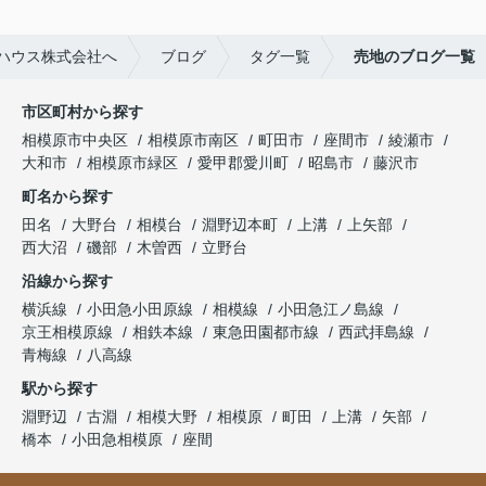
ハウス株式会社へ
ブログ
タグ一覧
売地のブログ一覧
市区町村から探す
相模原市中央区
相模原市南区
町田市
座間市
綾瀬市
大和市
相模原市緑区
愛甲郡愛川町
昭島市
藤沢市
町名から探す
田名
大野台
相模台
淵野辺本町
上溝
上矢部
西大沼
磯部
木曽西
立野台
沿線から探す
横浜線
小田急小田原線
相模線
小田急江ノ島線
京王相模原線
相鉄本線
東急田園都市線
西武拝島線
青梅線
八高線
駅から探す
淵野辺
古淵
相模大野
相模原
町田
上溝
矢部
橋本
小田急相模原
座間