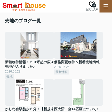
0
お気に入り
売地のブログ一覧
新着物件情報！５０坪超の広々
価格変更物件＆新着売地情報
売地が入りました♪
2026.05.25
2026.05.29
最新情報
売地
かしわ台駅徒歩６分！【新規未
西大沼 全14区画について♪