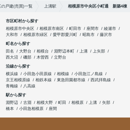
の戸建(売買)一覧
上溝駅
相模原市中央区小町通 新築4棟
市区町村から探す
相模原市中央区
相模原市南区
町田市
座間市
綾瀬市
大和市
相模原市緑区
愛甲郡愛川町
昭島市
藤沢市
町名から探す
田名
大野台
相模台
淵野辺本町
上溝
上矢部
西大沼
磯部
木曽西
立野台
沿線から探す
横浜線
小田急小田原線
相模線
小田急江ノ島線
京王相模原線
相鉄本線
東急田園都市線
西武拝島線
青梅線
八高線
駅から探す
淵野辺
古淵
相模大野
町田
相模原
上溝
矢部
橋本
小田急相模原
座間