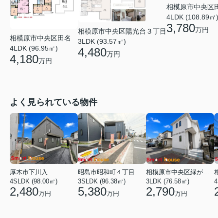
相模原市中央区
4LDK (108.89㎡
3,780
万円
相模原市中央区陽光台３丁目
相模原市中央区田名
3LDK (93.57㎡)
4LDK (96.95㎡)
4,480
万円
4,180
万円
よく見られている物件
厚木市下川入
昭島市昭和町４丁目
相模原市中央区緑が丘１丁目
4SLDK (98.00㎡)
3SLDK (96.38㎡)
3LDK (76.58㎡)
4
2,480
5,380
2,790
万円
万円
万円