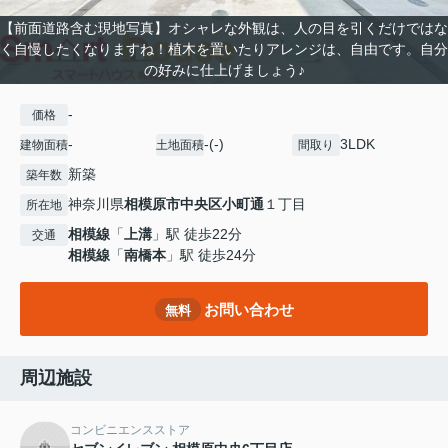
【前面道路含む現地写真】オシャレな外観は、人の目を引くだけではな
く自慢したくなりますね！植木を置いたりアレンジは、自由です。自分
の好みに仕上げましょう♪
-
価格
-
-(-)
3LDK
建物面積
土地面積
間取り
新築
築年数
神奈川県
相模原市中央区
小町通
１丁目
所在地
相模線
「
上溝
」駅 徒歩22分
交通
相模線
「
南橋本
」駅 徒歩24分
お問い合わせ
無料
周辺施設
コンビニエンスストア