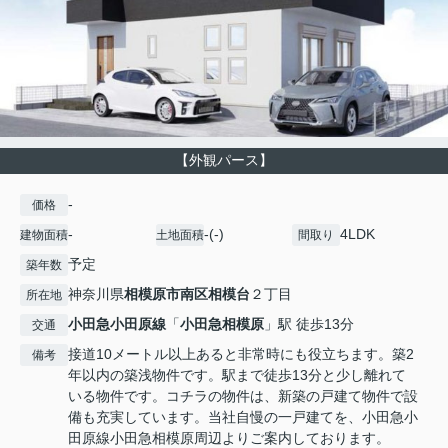
【外観パース】
-
価格
-
-(-)
4LDK
建物面積
土地面積
間取り
予定
築年数
神奈川県
相模原市南区
相模台
２丁目
所在地
小田急小田原線
「
小田急相模原
」駅 徒歩13分
交通
接道10メートル以上あると非常時にも役立ちます。築2
備考
年以内の築浅物件です。駅まで徒歩13分と少し離れて
いる物件です。コチラの物件は、新築の戸建て物件で設
備も充実しています。当社自慢の一戸建てを、小田急小
田原線小田急相模原周辺よりご案内しております。