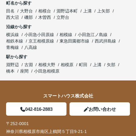
町名から探す
田名
大野台
相模台
淵野辺本町
上溝
上矢部
西大沼
磯部
木曽西
立野台
沿線から探す
横浜線
小田急小田原線
相模線
小田急江ノ島線
相鉄本線
京王相模原線
東急田園都市線
西武拝島線
青梅線
八高線
駅から探す
淵野辺
古淵
相模大野
相模原
町田
上溝
矢部
橋本
座間
小田急相模原
スマートハウス株式会社
042-816-2883
お問い合わせ
〒252-0001
神奈川県相模原市南区上鶴間５丁目9-21-1