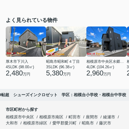
よく見られている物件
厚木市下川入
昭島市昭和町４丁目
相模原市中央区水郷田名２丁目
4SLDK (98.00㎡)
3SLDK (96.38㎡)
4LDK (104.26㎡)
3
2,480
5,380
2,960
万円
万円
万円
19帖超 シューズインクロゼット 学区：相模台小学校・相模台中学校
市区町村から探す
相模原市中央区
相模原市南区
町田市
座間市
綾瀬市
大和市
相模原市緑区
愛甲郡愛川町
昭島市
藤沢市