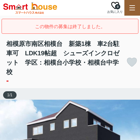
0
お気に入り
この物件の募集は終了しました。
相模原市南区相模台 新築1棟 車2台駐
車可 LDK19帖超 シューズインクロゼ
ット 学区：相模台小学校・相模台中学
校
-
1
/
1