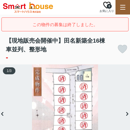
0
お気に入り
この物件の募集は終了しました。
【現地販売会開催中】田名新築全16棟
車並列、整形地
-
1
/
3