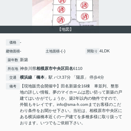
【地図】
-
価格
-
-(-)
4LDK
建物面積
土地面積
間取り
新築
築年数
神奈川県
相模原市中央区
田名
6110
所在地
横浜線
「
橋本
」駅 バス37分 「陽原」 停歩4分
交通
【現地販売会開催中】田名新築全16棟 車並列、整形
備考
地の詳しい情報。夢のマイホームは思い切って新築の戸
建てはいかがでしょうか。築2年以内の物件ですので、
外観もキレイです。info@sma-h.comまでお客様のこだ
わり条件をお聞かせ下さい。当社は、相模原市中央区に
ある横浜線橋本近くの一戸建てを多種多様に取り扱って
おります。いつでもご依頼下さい。