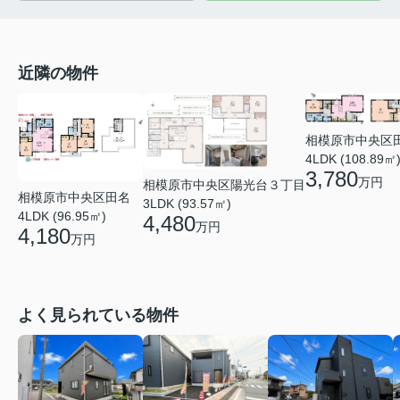
近隣の物件
相模原市中央区
4LDK (108.89㎡
3,780
万円
相模原市中央区陽光台３丁目
相模原市中央区田名
3LDK (93.57㎡)
4LDK (96.95㎡)
4,480
万円
4,180
万円
よく見られている物件