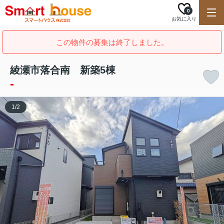
0
お気に入り
この物件の募集は終了しました。
綾瀬市落合南 新築5棟
-
1
/
2