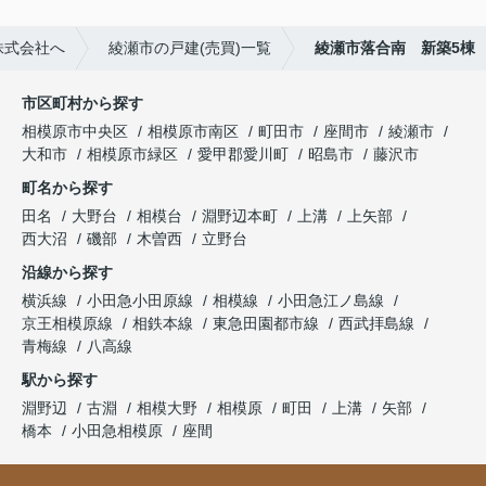
株式会社へ
綾瀬市の戸建(売買)一覧
綾瀬市落合南 新築5棟
市区町村から探す
相模原市中央区
相模原市南区
町田市
座間市
綾瀬市
大和市
相模原市緑区
愛甲郡愛川町
昭島市
藤沢市
町名から探す
田名
大野台
相模台
淵野辺本町
上溝
上矢部
西大沼
磯部
木曽西
立野台
沿線から探す
横浜線
小田急小田原線
相模線
小田急江ノ島線
京王相模原線
相鉄本線
東急田園都市線
西武拝島線
青梅線
八高線
駅から探す
淵野辺
古淵
相模大野
相模原
町田
上溝
矢部
橋本
小田急相模原
座間