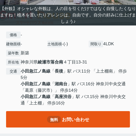
【外観】オシャレな外観は、人の目を引くだけではなく自慢したくなり
ますね！植木を置いたりアレンジは、自由です。自分の好みに仕上げま
しょう♪
-
価格
-
-(-)
4LDK
建物面積
土地面積
間取り
新築
築年数
神奈川県
綾瀬市
落合南
４丁目13-31
所在地
小田急江ノ島線
「
長後
」駅 バス11分 「上土棚南」 停歩
交通
5分
小田急江ノ島線
「
湘南台
」駅 バス16分 神奈川中央交通
「葛原（藤沢市）」 停歩14分
小田急江ノ島線
「
高座渋谷
」駅 バス15分 神奈川中央交
通「上土棚」 停歩16分
お問い合わせ
無料