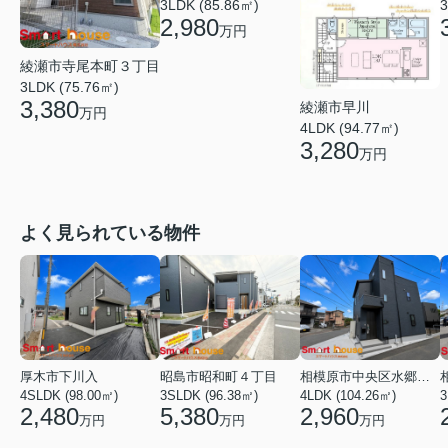
3
3LDK (85.86㎡)
2,980
万円
綾瀬市寺尾本町３丁目
3LDK (75.76㎡)
3,380
綾瀬市早川
万円
4LDK (94.77㎡)
3,280
万円
よく見られている物件
厚木市下川入
昭島市昭和町４丁目
相模原市中央区水郷田名２丁目
4SLDK (98.00㎡)
3SLDK (96.38㎡)
4LDK (104.26㎡)
3
2,480
5,380
2,960
万円
万円
万円