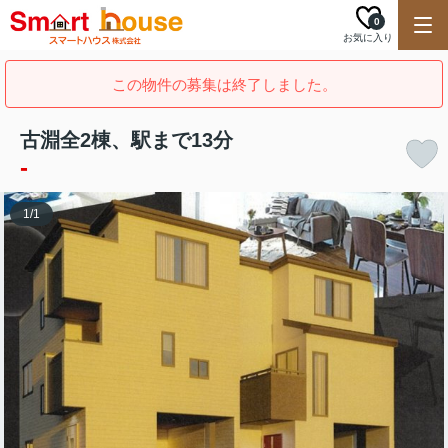
0
お気に入り
この物件の募集は終了しました。
古淵全2棟、駅まで13分
-
1
/
1