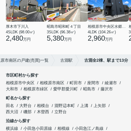
厚木市下川入
昭島市昭和町４丁目
相模原市中央区水郷田名２丁目
4SLDK (98.00㎡)
3SLDK (96.38㎡)
4LDK (104.26㎡)
3
2,480
5,380
2,960
万円
万円
万円
原市南区の戸建(売買)一覧
古淵駅
古淵全2棟、駅まで13分
市区町村から探す
相模原市中央区
相模原市南区
町田市
座間市
綾瀬市
大和市
相模原市緑区
愛甲郡愛川町
昭島市
藤沢市
町名から探す
田名
大野台
相模台
淵野辺本町
上溝
上矢部
西大沼
磯部
木曽西
立野台
沿線から探す
横浜線
小田急小田原線
相模線
小田急江ノ島線