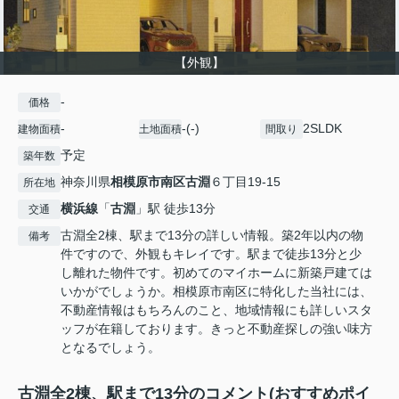
【外観】
-
価格
-
-(-)
2SLDK
建物面積
土地面積
間取り
予定
築年数
神奈川県
相模原市南区
古淵
６丁目19-15
所在地
横浜線
「
古淵
」駅 徒歩13分
交通
古淵全2棟、駅まで13分の詳しい情報。築2年以内の物
備考
件ですので、外観もキレイです。駅まで徒歩13分と少
し離れた物件です。初めてのマイホームに新築戸建ては
いかがでしょうか。相模原市南区に特化した当社には、
不動産情報はもちろんのこと、地域情報にも詳しいスタ
ッフが在籍しております。きっと不動産探しの強い味方
となるでしょう。
古淵全2棟、駅まで13分のコメント(おすすめポイ