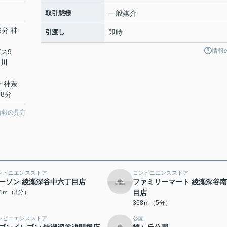
取引態様
一般媒介
6分 神
引渡し
即時
情報
バス9
奈川
分 神奈
8分
情報の見方
ンビニエンスストア
コンビニエンスストア
ーソン 綾瀬深谷中六丁目店
ファミリーマート 綾瀬深谷
14ｍ（3分）
目店
368ｍ（5分）
ンビニエンスストア
公園