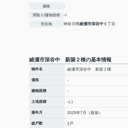
-
価格
-/-
間取り/建物面積
神奈川県
綾瀬市
深谷中
６丁目
所在地
綾瀬市深谷中 新築２棟の基本情報
物件名
綾瀬市深谷中 新築２棟
価格
-
建物面積
-
土地面積
-(-)
築年月
2025年7月（新築）
総戸数
2戸