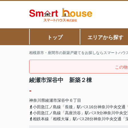
トップ
エリアから探す
相模原市・座間市の新築戸建てをお探しならスマートハウ
この物
綾瀬市深谷中 新築２棟
-
神奈川県
綾瀬市
深谷中
６丁目
小田急江ノ島線「長後」駅バス16分神奈川中央交通
小田急江ノ島線「高座渋谷」駅バス9分神奈川中央交
相鉄本線「相模大塚」駅バス28分神奈川中央交通「