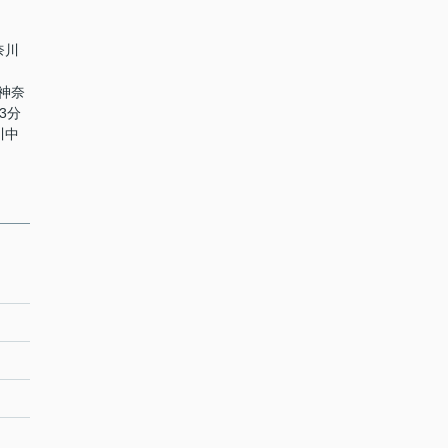
奈川
 神奈
3分
川中