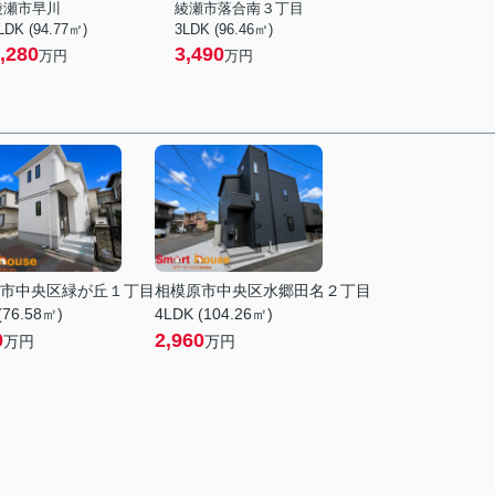
綾瀬市早川
綾瀬市落合南３丁目
LDK (94.77㎡)
3LDK (96.46㎡)
,280
3,490
万円
万円
市中央区緑が丘１丁目
相模原市中央区水郷田名２丁目
(76.58㎡)
4LDK (104.26㎡)
0
2,960
万円
万円