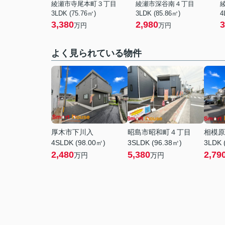
綾瀬市寺尾本町３丁目
綾瀬市深谷南４丁目
3LDK (75.76㎡)
3LDK (85.86㎡)
4
3,380
2,980
3
万円
万円
よく見られている物件
厚木市下川入
昭島市昭和町４丁目
相模原
4SLDK (98.00㎡)
3SLDK (96.38㎡)
3LDK 
2,480
5,380
2,79
万円
万円