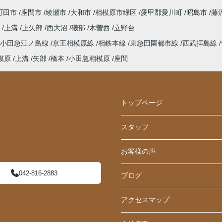
町田市
座間市
綾瀬市
大和市
相模原市緑区
愛甲郡愛川町
昭島市
藤
町
上溝
上矢部
西大沼
磯部
木曽西
立野台
小田急江ノ島線
京王相模原線
相鉄本線
東急田園都市線
西武拝島線
模原
上溝
矢部
橋本
小田急相模原
座間
トップページ
スタッフ
お客様の声
042-816-2883
ブログ
アクセスマップ