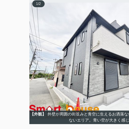
1
/
2
【外観】
外壁が周囲の街並みと青空に生えるお洒落な
ないエリア。青い空が大きく感