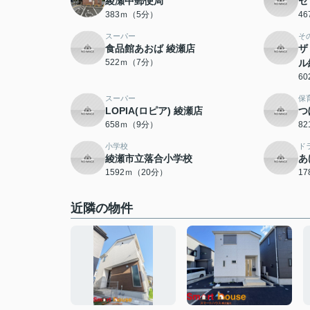
綾瀬中郵便局
セ
383ｍ（5分）
4
スーパー
そ
食品館あおば 綾瀬店
ザ
522ｍ（7分）
ル
6
スーパー
保
LOPIA(ロピア) 綾瀬店
つ
658ｍ（9分）
8
小学校
ド
綾瀬市立落合小学校
あ
1592ｍ（20分）
1
近隣の物件