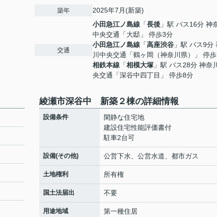
2025年7月(新築)
築年
小田急江ノ島線
「
長後
」駅 バス16分 神
中央交通「大邸」 停歩3分
小田急江ノ島線
「
高座渋谷
」駅 バス9分
交通
川中央交通「鶴ヶ岡（神奈川県）」 停歩
相鉄本線
「
相模大塚
」駅 バス28分 神奈
央交通「深谷中四丁目」 停歩8分
綾瀬市深谷中 新築２棟の詳細情報
設備条件
閑静な住宅地
建設住宅性能評価書付
駐車2台可
設備(その他)
公営下水、公営水道、都市ガス
土地権利
所有権
国土法届出
不要
用途地域
第一種住居