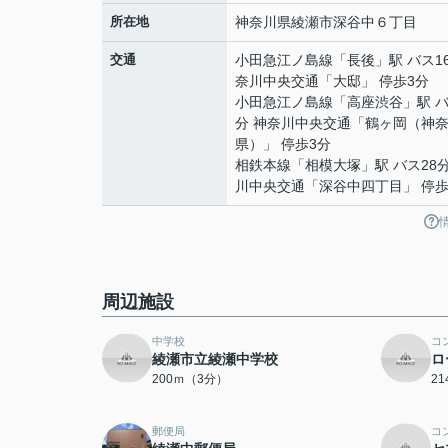
所在地
神奈川県
綾瀬市
深谷中
６丁目
交通
小田急江ノ島線
「
長後
」駅 バス1
奈川中央交通「大邸」 停歩3分
小田急江ノ島線
「
高座渋谷
」駅 
分 神奈川中央交通「鶴ヶ岡（神
県）」 停歩3分
相鉄本線
「
相模大塚
」駅 バス28
川中央交通「深谷中四丁目」 停歩
周辺施設
中学校
コ
綾瀬市立綾瀬中学校
ロ
200ｍ（3分）
2
郵便局
コ