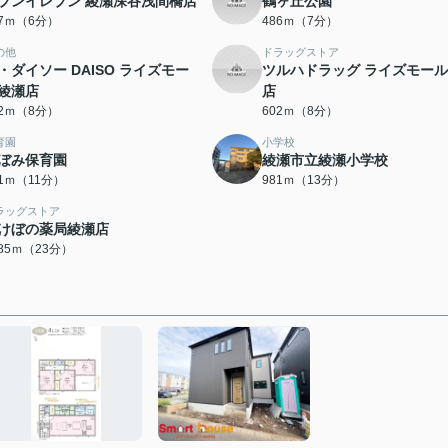
ブンイレブン 綾瀬深谷浅間橋店
鶴ヶ丘公園
67ｍ（6分）
486ｍ（7分）
の他
ドラッグストア
・ダイソー DAISO ライズモー
ツルハドラッグ ライズモー
綾瀬店
店
02ｍ（8分）
602ｍ（8分）
育園
小学校
ぼみ保育園
綾瀬市立綾瀬小学校
21ｍ（11分）
981ｍ（13分）
ラッグストア
けぼの薬局綾瀬店
785ｍ（23分）