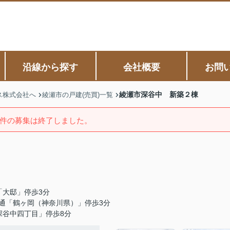
沿線から探す
会社概要
お問
綾瀬市深谷中 新築２棟
ス株式会社へ
綾瀬市の戸建(売買)一覧
件の募集は終了しました。
「大邸」停歩3分
通「鶴ヶ岡（神奈川県）」停歩3分
深谷中四丁目」停歩8分