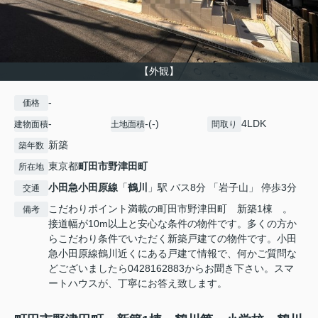
【外観】
-
価格
-
-(-)
4LDK
建物面積
土地面積
間取り
新築
築年数
東京都
町田市
野津田町
所在地
小田急小田原線
「
鶴川
」駅 バス8分 「岩子山」 停歩3分
交通
こだわりポイント満載の町田市野津田町 新築1棟 。
備考
接道幅が10m以上と安心な条件の物件です。多くの方か
らこだわり条件でいただく新築戸建ての物件です。小田
急小田原線鶴川近くにある戸建て情報で、何かご質問な
どございましたら0428162883からお聞き下さい。スマ
ートハウスが、丁寧にお答え致します。