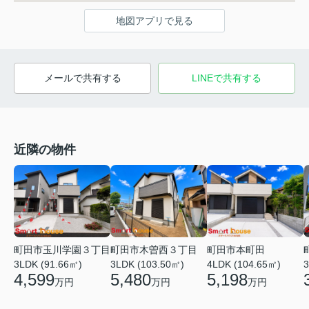
地図アプリで見る
メールで共有する
LINEで共有する
近隣の物件
町田市玉川学園３丁目
町田市木曽西３丁目
町田市本町田
3LDK (91.66㎡)
3LDK (103.50㎡)
4LDK (104.65㎡)
3
4,599
5,480
5,198
万円
万円
万円