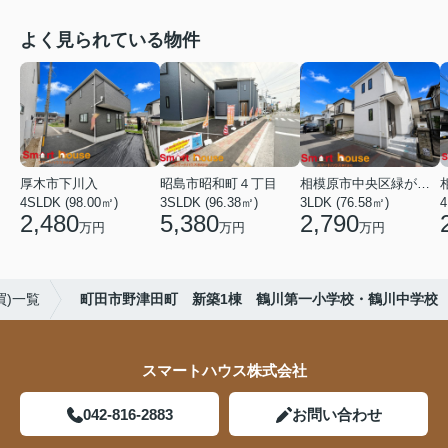
よく見られている物件
厚木市下川入
昭島市昭和町４丁目
相模原市中央区緑が丘１丁目
4SLDK (98.00㎡)
3SLDK (96.38㎡)
3LDK (76.58㎡)
4
2,480
5,380
2,790
万円
万円
万円
買)一覧
町田市野津田町 新築1棟 鶴川第一小学校・鶴川中学校
スマートハウス株式会社
042-816-2883
お問い合わせ