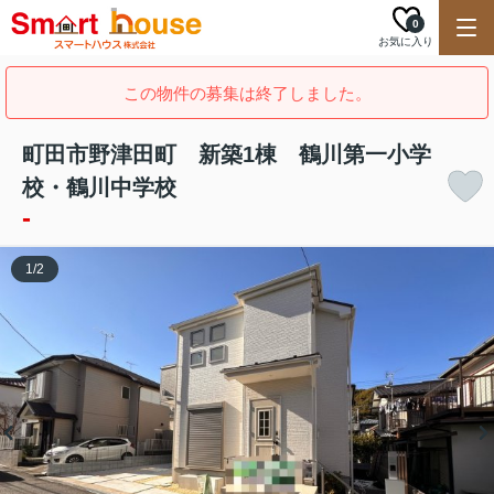
0
お気に入り
この物件の募集は終了しました。
町田市野津田町 新築1棟 鶴川第一小学
校・鶴川中学校
-
1
/
2