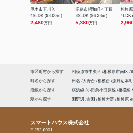
厚木市下川入
昭島市昭和町４丁目
相模原
4SLDK (98.00㎡)
3SLDK (96.38㎡)
4LDK 
2,480
5,380
2,96
万円
万円
市区町村から探す
相模原市中央区
相模原市南区
町名から探す
田名
大野台
相模台
淵野辺本
沿線から探す
横浜線
小田急小田原線
相模線
駅から探す
淵野辺
古淵
相模大野
相模原
スマートハウス株式会社
〒252-0001