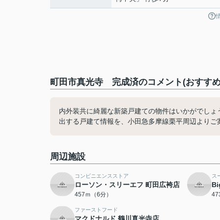
町田市真光寺 完成済のコメント(おすすめ
内外装共に綺麗な新築戸建ての物件はいかがでしょ
出する戸建て情報を、小田急多摩線栗平周辺よりご案内し
周辺施設
コンビニエンスストア
ス
ローソン・スリーエフ 町田広袴店
B
457ｍ（6分）
4
ファーストフード
マクドナルド 鶴川真光寺店