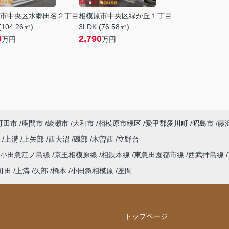
市中央区水郷田名２丁目
相模原市中央区緑が丘１丁目
(104.26㎡)
3LDK (76.58㎡)
0
2,790
万円
万円
町田市
座間市
綾瀬市
大和市
相模原市緑区
愛甲郡愛川町
昭島市
藤
町
上溝
上矢部
西大沼
磯部
木曽西
立野台
小田急江ノ島線
京王相模原線
相鉄本線
東急田園都市線
西武拝島線
町田
上溝
矢部
橋本
小田急相模原
座間
トップページ