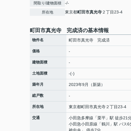
-/-
間取り/建物面積
東京都
町田市
真光寺
２丁目23-4
所在地
町田市真光寺 完成済の基本情報
物件名
町田市真光寺 完成済
価格
-
建物面積
-
土地面積
-(-)
築年月
2023年9月（新築）
総戸数
-
所在地
東京都
町田市
真光寺
２丁目23-4
交通
小田急多摩線
「
栗平
」駅 徒歩21
小田急小田原線
「
鶴川
」駅 バス6
袴中央」 停歩7分