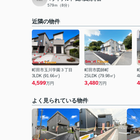
579ｍ（8分）
近隣の物件
町田市玉川学園３丁目
町田市図師町
3LDK (91.66㎡)
2SLDK (79.98㎡)
4
4,599
3,480
4
万円
万円
よく見られている物件