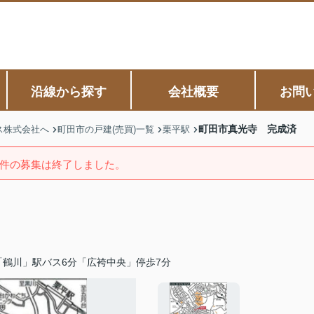
沿線から探す
会社概要
お問
町田市真光寺 完成済
ス株式会社へ
町田市の戸建(売買)一覧
栗平駅
件の募集は終了しました。
「鶴川」駅バス6分「広袴中央」停歩7分