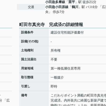
小田急多摩線
「
栗平
」駅 徒歩21分
小田急小田原線
「
鶴川
」駅 バス6分 「
交通
央」 停歩7分
町田市真光寺 完成済の詳細情報
設備条件
建設住宅性能評価書付
設備(その他)
-
土地権利
所有権
国土法届出
不要
用途地域
第一種低層住居専用
取引態様
一般媒介
引渡し
即時
分
備考
こだわりポイント満載の町田市真
分 「広
完成済。内外装共に綺麗な新築戸建
物件はいかがでしょうか。前面道路6