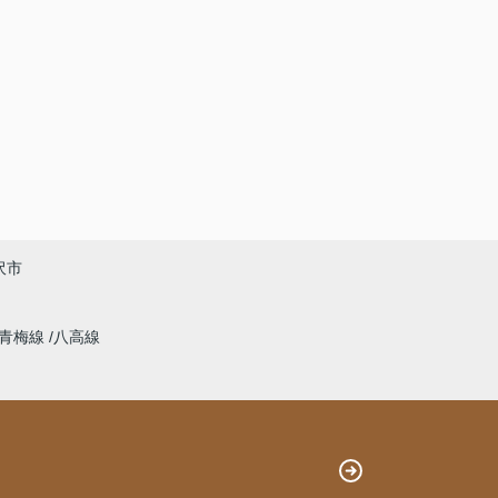
沢市
青梅線
八高線