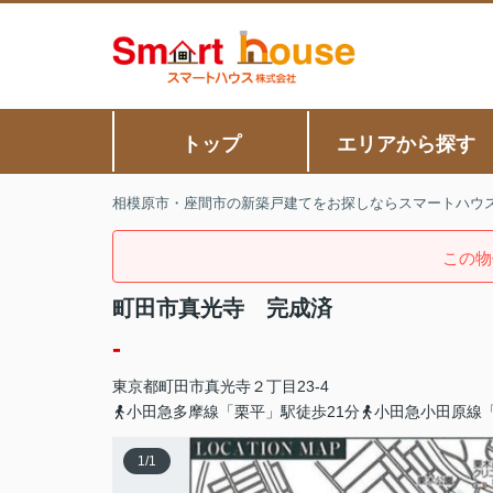
トップ
エリアから探す
相模原市・座間市の新築戸建てをお探しならスマートハウ
この物
町田市真光寺 完成済
-
東京都
町田市
真光寺
２丁目23-4
小田急多摩線「栗平」駅徒歩21分
小田急小田原線
1
/
1