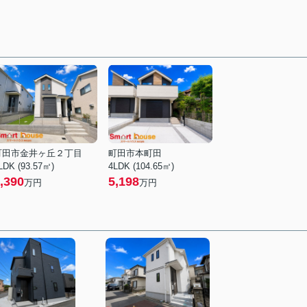
町田市金井ヶ丘２丁目
町田市本町田
LDK (93.57㎡)
4LDK (104.65㎡)
,390
5,198
万円
万円