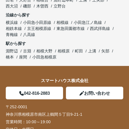
田名
大野台
相模台
淵野辺本町
上溝
上矢部
西大沼
磯部
木曽西
立野台
沿線から探す
横浜線
小田急小田原線
相模線
小田急江ノ島線
相鉄本線
京王相模原線
東急田園都市線
西武拝島線
青梅線
八高線
駅から探す
淵野辺
古淵
相模大野
相模原
町田
上溝
矢部
橋本
座間
小田急相模原
スマートハウス株式会社
042-816-2883
お問い合わせ
〒252-0001
神奈川県相模原市南区上鶴間５丁目9-21-1
営業時間：
10:00～19:00