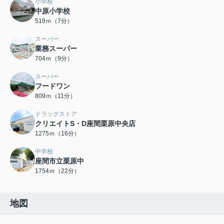
小学校
中原小学校
519ｍ（7分）
スーパー
業務スーパー
704ｍ（9分）
スーパー
フードワン
809ｍ（11分）
ドラッグストア
クリエイトS・D座間栗原中央店
1275ｍ（16分）
中学校
座間市立栗原中
1754ｍ（22分）
地図