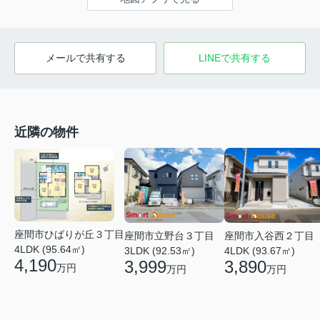
メールで共有する
LINEで共有する
近隣の物件
座間市ひばりが丘３丁目
座間市立野台３丁目
座間市入谷西２丁目
4LDK (95.64㎡)
3LDK (92.53㎡)
4LDK (93.67㎡)
4,190
3,999
3,890
万円
万円
万円