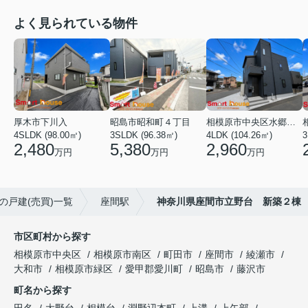
よく見られている物件
厚木市下川入
昭島市昭和町４丁目
相模原市中央区水郷田名２丁目
4SLDK (98.00㎡)
3SLDK (96.38㎡)
4LDK (104.26㎡)
3
2,480
5,380
2,960
万円
万円
万円
の戸建(売買)一覧
座間駅
神奈川県座間市立野台 新築２棟
市区町村から探す
相模原市中央区
相模原市南区
町田市
座間市
綾瀬市
大和市
相模原市緑区
愛甲郡愛川町
昭島市
藤沢市
町名から探す