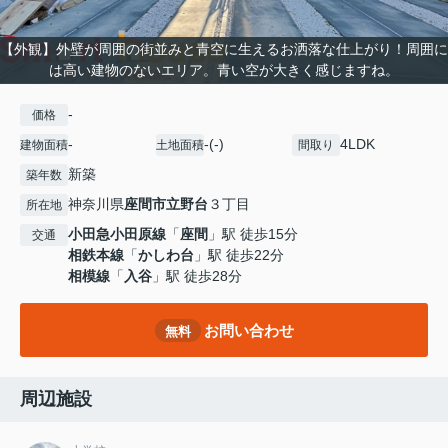
【外観】外壁が周囲の街並みと青空に生えるお洒落な仕上がり！周囲に
は高い建物のないエリア。青い空が大きく感じますね。
-
価格
-
-(-)
4LDK
建物面積
土地面積
間取り
新築
築年数
神奈川県
座間市
立野台
３丁目
所在地
小田急小田原線
「
座間
」駅 徒歩15分
交通
相鉄本線
「
かしわ台
」駅 徒歩22分
相模線
「
入谷
」駅 徒歩28分
お問い合わせ
無料
周辺施設