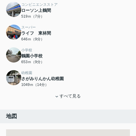
コンビニエンスストア
ローソン上鶴間
519ｍ（7分）
スーパー
ライフ 東林間
646ｍ（9分）
小学校
鶴園小学校
653ｍ（9分）
幼稚園
さがみりんかん幼稚園
1049ｍ（14分）
すべて見る
地図