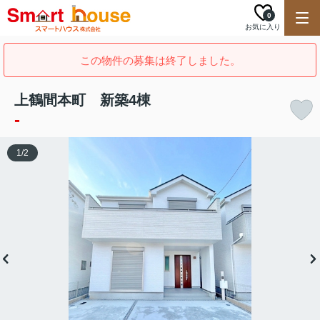
0
お気に入り
この物件の募集は終了しました。
上鶴間本町 新築4棟
-
1
/
2