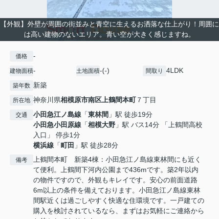
【外観】外壁が周囲の街並みと青空に生えるお洒落な仕上がり！周囲に
は高い建物のないエリア。青い空が大きく感じますね。
-
価格
-
-(-)
4LDK
建物面積
土地面積
間取り
新築
築年数
神奈川県
相模原市南区
上鶴間本町
７丁目
所在地
小田急江ノ島線
「
東林間
」駅 徒歩19分
交通
小田急小田原線
「
相模大野
」駅 バス14分 「上鶴間高校
入口」 停歩1分
横浜線
「
町田
」駅 徒歩28分
上鶴間本町 新築4棟：小田急江ノ島線東林間にも近く
備考
て便利。上鶴間下河内公園まで436mです。築2年以内
の物件ですので、外観もキレイです。安心の前面道路
6m以上の条件を備えております。小田急江ノ島線東林
間駅近くは過ごしやすく快適な住環境です。一戸建ての
購入を検討されているなら、まずはお気軽にご連絡から