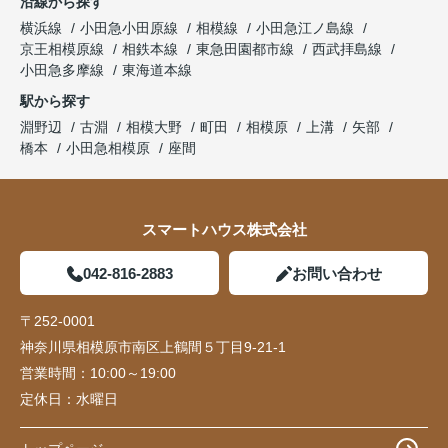
沿線から探す
横浜線
小田急小田原線
相模線
小田急江ノ島線
京王相模原線
相鉄本線
東急田園都市線
西武拝島線
小田急多摩線
東海道本線
駅から探す
淵野辺
古淵
相模大野
町田
相模原
上溝
矢部
橋本
小田急相模原
座間
スマートハウス株式会社
042-816-2883
お問い合わせ
〒252-0001
神奈川県相模原市南区上鶴間５丁目9-21-1
営業時間：
10:00～19:00
定休日：
水曜日