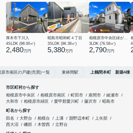
厚木市下川入
昭島市昭和町４丁目
相模原市中央区緑が丘１丁目
4SLDK (98.00㎡)
3SLDK (96.38㎡)
3LDK (76.58㎡)
4
2,480
5,380
2,790
万円
万円
万円
模原市南区の戸建(売買)一覧
東林間駅
上鶴間本町 新築4棟
市区町村から探す
相模原市中央区
相模原市南区
町田市
座間市
綾瀬市
大和市
相模原市緑区
愛甲郡愛川町
藤沢市
昭島市
町名から探す
田名
大野台
相模台
上溝
淵野辺本町
上矢部
西大沼
磯部
木曽西
立野台