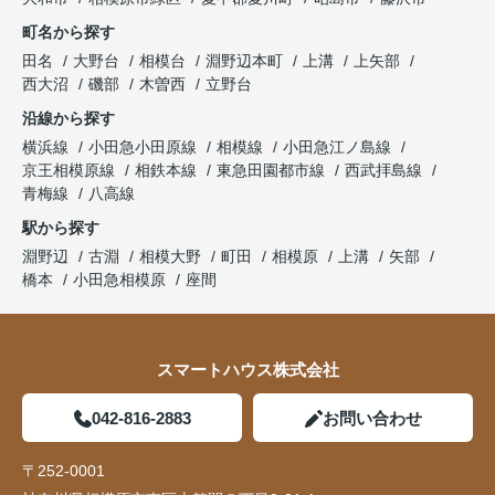
町名から探す
田名
大野台
相模台
淵野辺本町
上溝
上矢部
西大沼
磯部
木曽西
立野台
沿線から探す
横浜線
小田急小田原線
相模線
小田急江ノ島線
京王相模原線
相鉄本線
東急田園都市線
西武拝島線
青梅線
八高線
駅から探す
淵野辺
古淵
相模大野
町田
相模原
上溝
矢部
橋本
小田急相模原
座間
スマートハウス株式会社
042-816-2883
お問い合わせ
〒252-0001