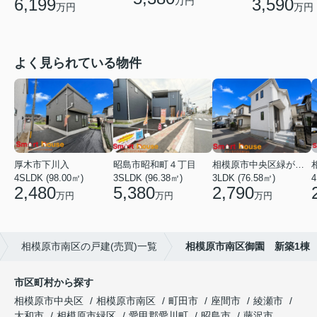
万円
6,199
3,590
万円
万円
よく見られている物件
厚木市下川入
昭島市昭和町４丁目
相模原市中央区緑が丘１丁目
4SLDK (98.00㎡)
3SLDK (96.38㎡)
3LDK (76.58㎡)
4
2,480
5,380
2,790
万円
万円
万円
相模原市南区の戸建(売買)一覧
相模原市南区御園 新築1棟
市区町村から探す
相模原市中央区
相模原市南区
町田市
座間市
綾瀬市
大和市
相模原市緑区
愛甲郡愛川町
昭島市
藤沢市