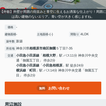
【外観】外壁が周囲の街並みと青空に生えるお洒落な仕上がり！周囲に
は高い建物のないエリア。青い空が大きく感じますね。
-
価格
-
-(-)
4LDK
建物面積
土地面積
間取り
新築
築年数
神奈川県
相模原市南区
御園
５丁目7-35
所在地
小田急小田原線
「
相模大野
」駅 バス11分 神奈川中央交
交通
通「御園五丁目」 停歩2分
小田急小田原線
「
小田急相模原
」駅 徒歩24分
横浜線
「
町田
」駅 バス14分 神奈川中央交通「御園五丁
目」 停歩2分
お問い合わせ
無料
周辺施設