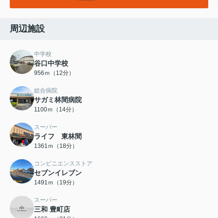
周辺施設
中学校
谷口中学校
956ｍ（12分）
総合病院
サガミ林間病院
1100ｍ（14分）
スーパー
ライフ 東林間
1361ｍ（18分）
コンビニエンスストア
セブンイレブン
1491ｍ（19分）
スーパー
三和 豊町店