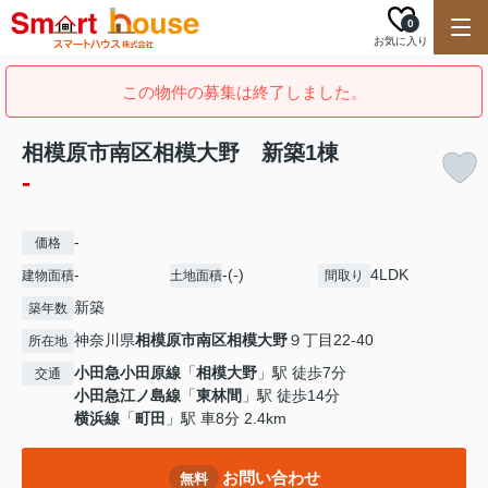
0
お気に入り
この物件の募集は終了しました。
相模原市南区相模大野 新築1棟
-
-
価格
-
-(-)
4LDK
建物面積
土地面積
間取り
新築
築年数
神奈川県
相模原市南区
相模大野
９丁目22-40
所在地
小田急小田原線
「
相模大野
」駅 徒歩7分
交通
小田急江ノ島線
「
東林間
」駅 徒歩14分
横浜線
「
町田
」駅 車8分 2.4km
お問い合わせ
無料