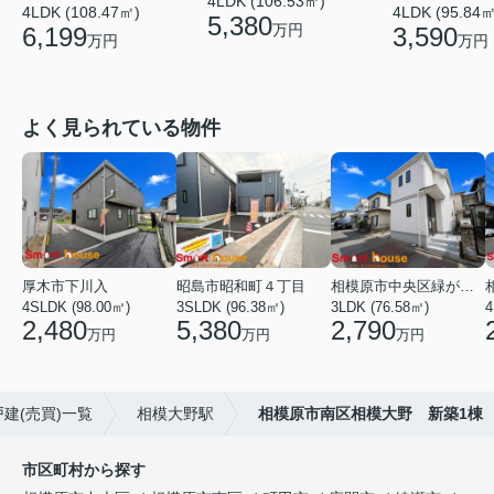
4LDK (106.53㎡)
4LDK (108.47㎡)
4LDK (95.84㎡
5,380
万円
6,199
3,590
万円
万円
よく見られている物件
厚木市下川入
昭島市昭和町４丁目
相模原市中央区緑が丘１丁目
4SLDK (98.00㎡)
3SLDK (96.38㎡)
3LDK (76.58㎡)
4
2,480
5,380
2,790
万円
万円
万円
建(売買)一覧
相模大野駅
相模原市南区相模大野 新築1棟
市区町村から探す