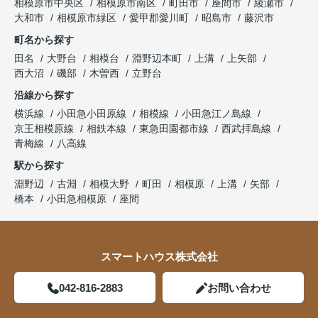
相模原市中央区
相模原市南区
町田市
座間市
綾瀬市
大和市
相模原市緑区
愛甲郡愛川町
昭島市
藤沢市
町名から探す
田名
大野台
相模台
淵野辺本町
上溝
上矢部
西大沼
磯部
木曽西
立野台
沿線から探す
横浜線
小田急小田原線
相模線
小田急江ノ島線
京王相模原線
相鉄本線
東急田園都市線
西武拝島線
青梅線
八高線
駅から探す
淵野辺
古淵
相模大野
町田
相模原
上溝
矢部
橋本
小田急相模原
座間
スマートハウス株式会社
042-816-2883
お問い合わせ