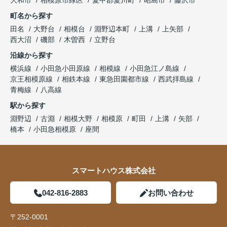
大和市
相模原市緑区
愛甲郡愛川町
昭島市
藤沢市
町名から探す
田名
大野台
相模台
淵野辺本町
上溝
上矢部
西大沼
磯部
木曽西
立野台
沿線から探す
横浜線
小田急小田原線
相模線
小田急江ノ島線
京王相模原線
相鉄本線
東急田園都市線
西武拝島線
青梅線
八高線
駅から探す
淵野辺
古淵
相模大野
相模原
町田
上溝
矢部
橋本
小田急相模原
座間
スマートハウス株式会社
042-816-2883
お問い合わせ
〒252-0001