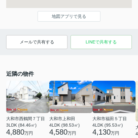
地図アプリで見る
メールで共有する
LINEで共有する
近隣の物件
大和市西鶴間７丁目
大和市上和田
大和市福田５丁目
3LDK (84.46㎡)
4LDK (98.53㎡)
4LDK (95.53㎡)
4,880
4,580
4,130
万円
万円
万円
4