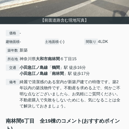
【前面道路含む現地写真】
-
価格
-
-(-)
4LDK
建物面積
土地面積
間取り
新築
築年数
神奈川県
大和市
南林間
６丁目15
所在地
小田急江ノ島線
「
鶴間
」駅 徒歩16分
交通
小田急江ノ島線
「
南林間
」駅 徒歩17分
綺麗で清潔感のある室内が新築戸建ての特徴です。築2
備考
年以内の築浅物件です。不動産を求める上で、何かご不
明な点などございましたら、お気軽にご質問ください。
不動産購入で失敗をしないためにも、気になることは全
て解決しておきましょう。
南林間6丁目 全19棟のコメント(おすすめポイン
ト)