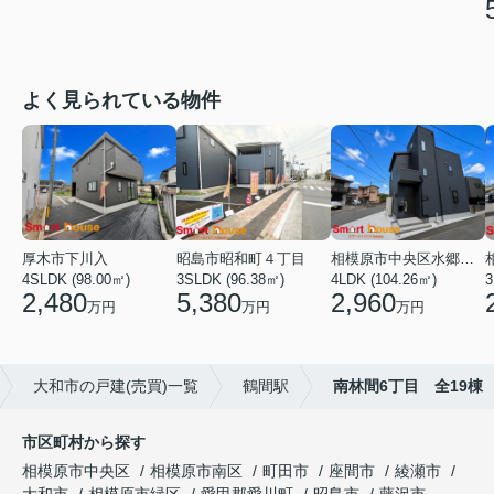
よく見られている物件
厚木市下川入
昭島市昭和町４丁目
相模原市中央区水郷田名２丁目
4SLDK (98.00㎡)
3SLDK (96.38㎡)
4LDK (104.26㎡)
3
2,480
5,380
2,960
万円
万円
万円
大和市の戸建(売買)一覧
鶴間駅
南林間6丁目 全19棟
市区町村から探す
相模原市中央区
相模原市南区
町田市
座間市
綾瀬市