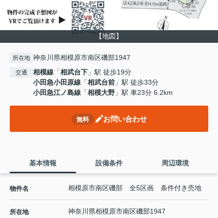
【地図】
神奈川県相模原市南区磯部1947
所在地
相模線
「
相武台下
」駅 徒歩19分
交通
小田急小田原線
「
相武台前
」駅 徒歩33分
小田急江ノ島線
「
相模大野
」駅 車23分 6.2km
お問い合わせ
無料
基本情報
設備条件
周辺環境
相模原市南区磯部 全5区画 条件付き売地
物件名
神奈川県
相模原市南区
磯部
1947
所在地