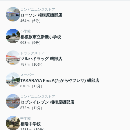
コンビニエンスストア
ローソン 相模原磯部店
464ｍ（6分）
小学校
相模原市立新磯小学校
668ｍ（9分）
ドラッグストア
ツルハドラッグ 磯部店
787ｍ（10分）
スーパー
TAKARAYA FresA(たからやフレサ) 磯部店
870ｍ（11分）
コンビニエンスストア
セブンイレブン 相模原磯部店
872ｍ（11分）
中学校
相陽中学校
1481ｍ（19分）