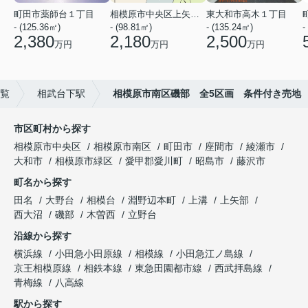
町田市薬師台１丁目
相模原市中央区上矢部４丁目
東大和市高木１丁目
- (125.36㎡)
- (98.81㎡)
- (135.24㎡)
-
2,380
2,180
2,500
万円
万円
万円
一覧
相武台下駅
相模原市南区磯部 全5区画 条件付き売地
市区町村から探す
相模原市中央区
相模原市南区
町田市
座間市
綾瀬市
大和市
相模原市緑区
愛甲郡愛川町
昭島市
藤沢市
町名から探す
田名
大野台
相模台
淵野辺本町
上溝
上矢部
西大沼
磯部
木曽西
立野台
沿線から探す
横浜線
小田急小田原線
相模線
小田急江ノ島線
京王相模原線
相鉄本線
東急田園都市線
西武拝島線
青梅線
八高線
駅から探す