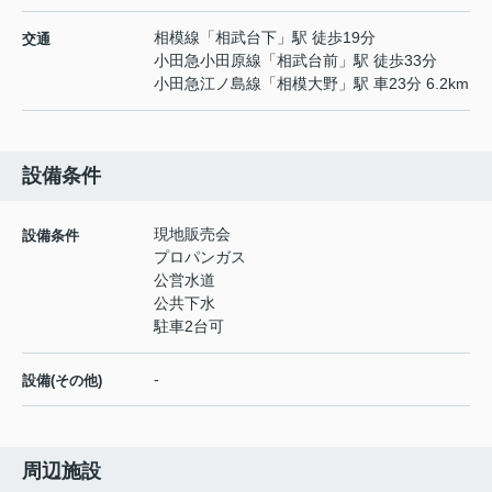
相模線
「
相武台下
」駅 徒歩19分
交通
小田急小田原線
「
相武台前
」駅 徒歩33分
小田急江ノ島線
「
相模大野
」駅 車23分 6.2km
設備条件
現地販売会
設備条件
プロパンガス
公営水道
公共下水
駐車2台可
-
設備(その他)
周辺施設