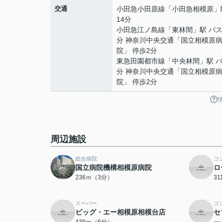
交通
小田急小田原線
「
小田急相模原
」
14分
小田急江ノ島線
「
東林間
」駅 バス
分 神奈川中央交通「国立相模原
院」 停歩2分
東急田園都市線
「
中央林間
」駅 バ
分 神奈川中央交通「国立相模原
院」 停歩2分
周辺施設
総合病院
コ
国立病院機構相模原病院
ロ
236ｍ（3分）
3
スーパー
コ
ビッグ・エー相模原相模台店
セ