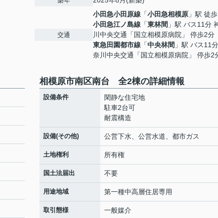
2025年8月(新築)
築年
小田急小田原線
「
小田急相模原
」駅 徒歩
小田急江ノ島線
「
東林間
」駅 バス11分 
川中央交通「国立相模原病院」 停歩2分
交通
東急田園都市線
「
中央林間
」駅 バス11分
奈川中央交通「国立相模原病院」 停歩2
相模原市南区南台 全2棟の詳細情報
設備条件
閑静な住宅地
駐車2台可
耐震構造
設備(その他)
公営下水、公営水道、都市ガス
土地権利
所有権
国土法届出
不要
用途地域
第一種中高層住居専用
取引態様
一般媒介