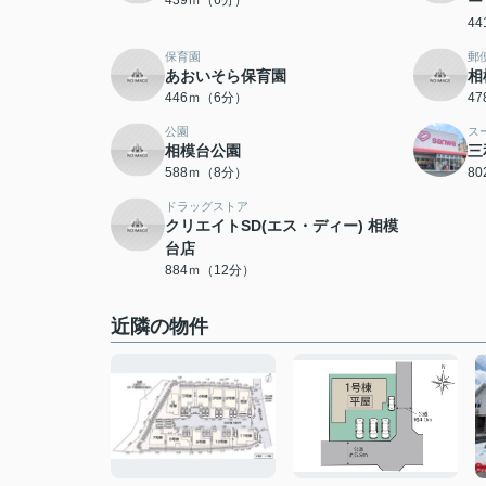
439ｍ（6分）
ー
4
保育園
郵
あおいそら保育園
相
446ｍ（6分）
4
公園
ス
相模台公園
三
588ｍ（8分）
8
ドラッグストア
クリエイトSD(エス・ディー) 相模
台店
884ｍ（12分）
近隣の物件