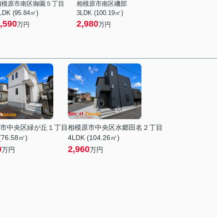
相模原市南区御園５丁目
相模原市南区磯部
LDK (95.84㎡)
3LDK (100.19㎡)
,590
2,980
万円
万円
市中央区緑が丘１丁目
相模原市中央区水郷田名２丁目
(76.58㎡)
4LDK (104.26㎡)
0
2,960
万円
万円