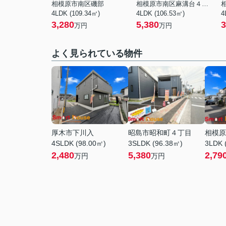
相模原市南区磯部
相模原市南区麻溝台４丁目
4LDK (109.34㎡)
4LDK (106.53㎡)
4
3,280
5,380
3
万円
万円
よく見られている物件
厚木市下川入
昭島市昭和町４丁目
相模原
4SLDK (98.00㎡)
3SLDK (96.38㎡)
3LDK 
2,480
5,380
2,79
万円
万円