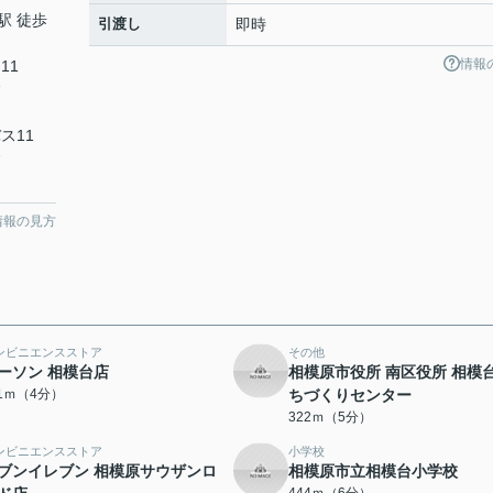
駅 徒歩
引渡し
即時
情報
11
病
ス11
病
情報の見方
ンビニエンスストア
その他
ーソン 相模台店
相模原市役所 南区役所 相模
11ｍ（4分）
ちづくりセンター
322ｍ（5分）
ンビニエンスストア
小学校
ブンイレブン 相模原サウザンロ
相模原市立相模台小学校