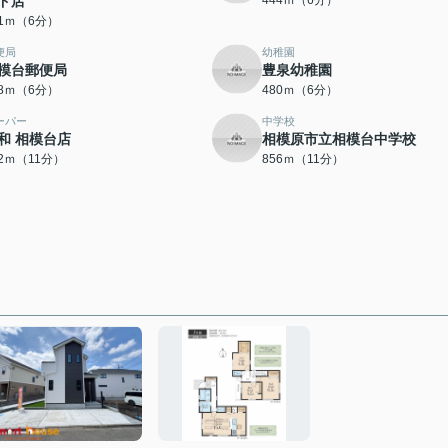
ド店
444ｍ（6分）
41ｍ（6分）
便局
幼稚園
模台郵便局
豊泉幼稚園
78ｍ（6分）
480ｍ（6分）
ーパー
中学校
和 相模台店
相模原市立相模台中学校
02ｍ（11分）
856ｍ（11分）