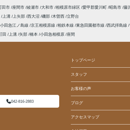
町田市
座間市
綾瀬市
大和市
相模原市緑区
愛甲郡愛川町
昭島市
藤
町
上溝
上矢部
西大沼
磯部
木曽西
立野台
小田急江ノ島線
京王相模原線
相鉄本線
東急田園都市線
西武拝島線
町田
上溝
矢部
橋本
小田急相模原
座間
トップページ
スタッフ
お客様の声
042-816-2883
ブログ
アクセスマップ