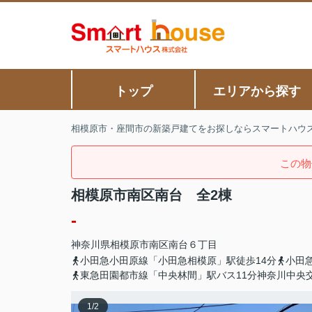
トップ
エリアから探す
相模原市・座間市の新築戸建てをお探しならスマートハウ
この物
相模原市南区南台 全2棟
-
神奈川県
相模原市南区
南台
６丁目
小田急小田原線「小田急相模原」駅徒歩14分
小田
東急田園都市線「中央林間」駅バス11分神奈川中央
1
/
2