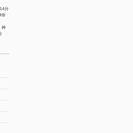
14分
神奈
 神
分