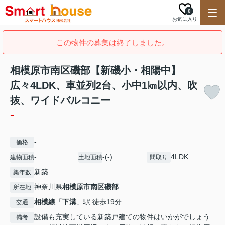
0
お気に入り
この物件の募集は終了しました。
相模原市南区磯部【新磯小・相陽中】
広々4LDK、車並列2台、小中1㎞以内、吹
抜、ワイドバルコニー
-
-
価格
-
-(-)
4LDK
建物面積
土地面積
間取り
新築
築年数
神奈川県
相模原市南区
磯部
所在地
相模線
「
下溝
」駅 徒歩19分
交通
設備も充実している新築戸建ての物件はいかがでしょう
備考