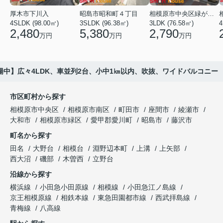
厚木市下川入
昭島市昭和町４丁目
相模原市中央区緑が丘１丁目
4SLDK (98.00㎡)
3SLDK (96.38㎡)
3LDK (76.58㎡)
4
2,480
5,380
2,790
万円
万円
万円
中】広々4LDK、車並列2台、小中1㎞以内、吹抜、ワイドバルコニー
市区町村から探す
相模原市中央区
相模原市南区
町田市
座間市
綾瀬市
大和市
相模原市緑区
愛甲郡愛川町
昭島市
藤沢市
町名から探す
田名
大野台
相模台
淵野辺本町
上溝
上矢部
西大沼
磯部
木曽西
立野台
沿線から探す
横浜線
小田急小田原線
相模線
小田急江ノ島線
京王相模原線
相鉄本線
東急田園都市線
西武拝島線
青梅線
八高線