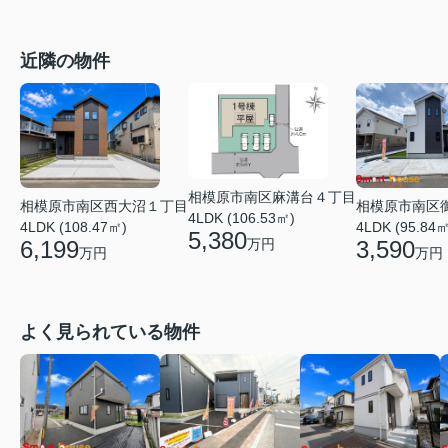
近隣の物件
相模原市南区麻溝台４丁目
相模原市南区西大沼１丁目
相模原市南区
4LDK (106.53㎡)
4LDK (108.47㎡)
4LDK (95.84㎡
5,380
万円
6,199
3,590
万円
万円
よく見られている物件