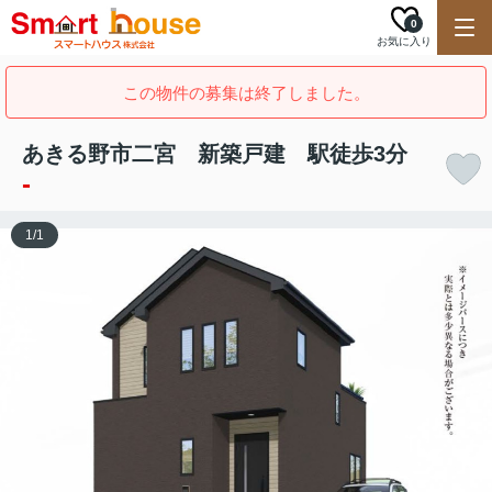
0
お気に入り
この物件の募集は終了しました。
あきる野市二宮 新築戸建 駅徒歩3分
-
1
/
1