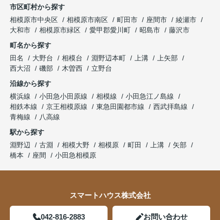
市区町村から探す
相模原市中央区
相模原市南区
町田市
座間市
綾瀬市
大和市
相模原市緑区
愛甲郡愛川町
昭島市
藤沢市
町名から探す
田名
大野台
相模台
淵野辺本町
上溝
上矢部
西大沼
磯部
木曽西
立野台
沿線から探す
横浜線
小田急小田原線
相模線
小田急江ノ島線
相鉄本線
京王相模原線
東急田園都市線
西武拝島線
青梅線
八高線
駅から探す
淵野辺
古淵
相模大野
相模原
町田
上溝
矢部
橋本
座間
小田急相模原
スマートハウス株式会社
042-816-2883
お問い合わせ