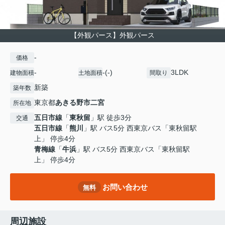
【外観パース】外観パース
-
価格
-
-(-)
3LDK
建物面積
土地面積
間取り
新築
築年数
東京都
あきる野市
二宮
所在地
五日市線
「
東秋留
」駅 徒歩3分
交通
五日市線
「
熊川
」駅 バス5分 西東京バス「東秋留駅
上」 停歩4分
青梅線
「
牛浜
」駅 バス5分 西東京バス「東秋留駅
上」 停歩4分
お問い合わせ
無料
周辺施設