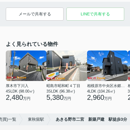
メールで共有する
LINEで共有する
よく見られている物件
厚木市下川入
昭島市昭和町４丁目
相模原市中央区水郷田名２丁目
4SLDK (98.00㎡)
3SLDK (96.38㎡)
4LDK (104.26㎡)
3
2,480
5,380
2,960
万円
万円
万円
売買)一覧
東秋留駅
あきる野市二宮 新築戸建 駅徒歩3分