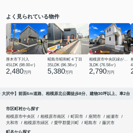
よく見られている物件
厚木市下川入
昭島市昭和町４丁目
相模原市中央区緑が丘１丁目
4SLDK (98.00㎡)
3SLDK (96.38㎡)
3LDK (76.58㎡)
4
2,480
5,380
2,790
万円
万円
万円
大沢中】前面6ｍ道路、相模原北公園徒歩8分、建物30坪以上、車2台
市区町村から探す
相模原市中央区
相模原市南区
町田市
座間市
綾瀬市
大和市
相模原市緑区
愛甲郡愛川町
昭島市
藤沢市
町名から探す