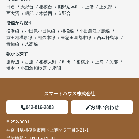
田名
大野台
相模台
淵野辺本町
上溝
上矢部
西大沼
磯部
木曽西
立野台
沿線から探す
横浜線
小田急小田原線
相模線
小田急江ノ島線
京王相模原線
相鉄本線
東急田園都市線
西武拝島線
青梅線
八高線
駅から探す
淵野辺
古淵
相模大野
町田
相模原
上溝
矢部
橋本
小田急相模原
座間
スマートハウス株式会社
042-816-2883
お問い合わせ
〒252-0001
神奈川県相模原市南区上鶴間５丁目9-21-1
営業時間：
10:00～19:00