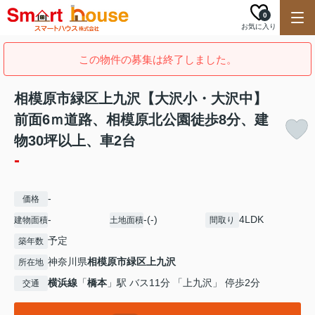
0
お気に入り
この物件の募集は終了しました。
相模原市緑区上九沢【大沢小・大沢中】
前面6ｍ道路、相模原北公園徒歩8分、建
物30坪以上、車2台
-
-
価格
-
-(-)
4LDK
建物面積
土地面積
間取り
予定
築年数
神奈川県
相模原市緑区
上九沢
所在地
横浜線
「
橋本
」駅 バス11分 「上九沢」 停歩2分
交通