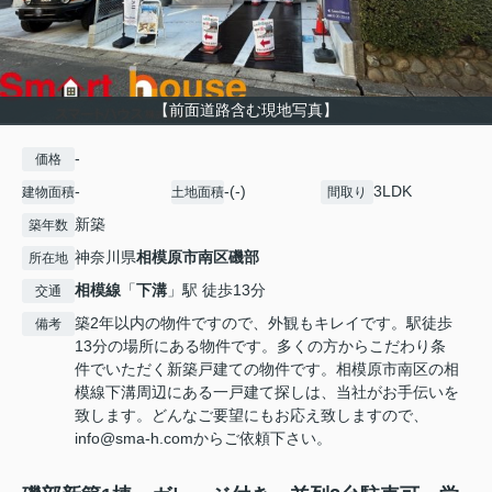
【前面道路含む現地写真】
-
価格
-
-(-)
3LDK
建物面積
土地面積
間取り
新築
築年数
神奈川県
相模原市南区
磯部
所在地
相模線
「
下溝
」駅 徒歩13分
交通
築2年以内の物件ですので、外観もキレイです。駅徒歩
備考
13分の場所にある物件です。多くの方からこだわり条
件でいただく新築戸建ての物件です。相模原市南区の相
模線下溝周辺にある一戸建て探しは、当社がお手伝いを
致します。どんなご要望にもお応え致しますので、
info@sma-h.comからご依頼下さい。