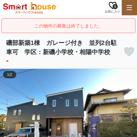
0
お気に入り
この物件の募集は終了しました。
磯部新築1棟 ガレージ付き 並列2台駐
車可 学区：新磯小学校・相陽中学校
-
1
/
2