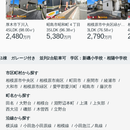
厚木市下川入
昭島市昭和町４丁目
相模原市中央区緑が丘１丁目
4SLDK (98.00㎡)
3SLDK (96.38㎡)
3LDK (76.58㎡)
4
2,480
5,380
2,790
万円
万円
万円
築1棟 ガレージ付き 並列2台駐車可 学区：新磯小学校・相陽中学校
市区町村から探す
相模原市中央区
相模原市南区
町田市
座間市
綾瀬市
大和市
相模原市緑区
愛甲郡愛川町
昭島市
藤沢市
町名から探す
田名
大野台
相模台
淵野辺本町
上溝
上矢部
西大沼
磯部
木曽西
立野台
沿線から探す
横浜線
小田急小田原線
相模線
小田急江ノ島線