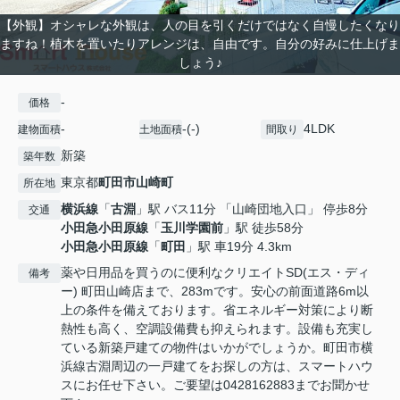
【外観】オシャレな外観は、人の目を引くだけではなく自慢したくなり
ますね！植木を置いたりアレンジは、自由です。自分の好みに仕上げま
しょう♪
-
価格
-
-(-)
4LDK
建物面積
土地面積
間取り
新築
築年数
東京都
町田市
山崎町
所在地
横浜線
「
古淵
」駅 バス11分 「山崎団地入口」 停歩8分
交通
小田急小田原線
「
玉川学園前
」駅 徒歩58分
小田急小田原線
「
町田
」駅 車19分 4.3km
薬や日用品を買うのに便利なクリエイトSD(エス・ディ
備考
ー) 町田山崎店まで、283mです。安心の前面道路6m以
上の条件を備えております。省エネルギー対策により断
熱性も高く、空調設備費も抑えられます。設備も充実し
ている新築戸建ての物件はいかがでしょうか。町田市横
浜線古淵周辺の一戸建てをお探しの方は、スマートハウ
スにお任せ下さい。ご要望は0428162883までお聞かせ