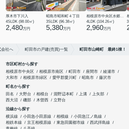
厚木市下川入
昭島市昭和町４丁目
相模原市中央区水郷田名２丁目
4SLDK (98.00㎡)
3SLDK (96.38㎡)
4LDK (104.26㎡)
3
2,480
5,380
2,960
万円
万円
万円
式会社へ
町田市の戸建(売買)一覧
町田市山崎町 最終1棟！
市区町村から探す
相模原市中央区
相模原市南区
町田市
座間市
綾瀬市
大和市
相模原市緑区
愛甲郡愛川町
昭島市
藤沢市
町名から探す
田名
大野台
相模台
淵野辺本町
上溝
上矢部
西大沼
磯部
木曽西
立野台
沿線から探す
横浜線
小田急小田原線
相模線
小田急江ノ島線
相鉄本線
京王相模原線
東急田園都市線
西武拝島線
青梅線
八高線