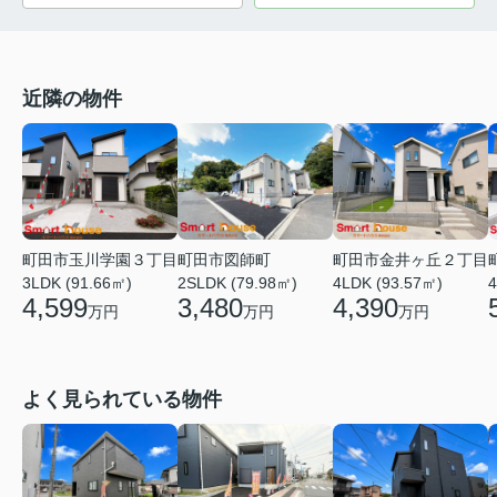
近隣の物件
町田市玉川学園３丁目
町田市図師町
町田市金井ヶ丘２丁目
3LDK (91.66㎡)
2SLDK (79.98㎡)
4LDK (93.57㎡)
4
4,599
3,480
4,390
万円
万円
万円
よく見られている物件