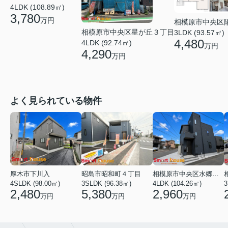
4LDK (108.89㎡)
3,780
万円
相模原市中央区
相模原市中央区星が丘３丁目
3LDK (93.57㎡)
4,480
4LDK (92.74㎡)
万円
4,290
万円
よく見られている物件
厚木市下川入
昭島市昭和町４丁目
相模原市中央区水郷田名２丁目
4SLDK (98.00㎡)
3SLDK (96.38㎡)
4LDK (104.26㎡)
3
2,480
5,380
2,960
万円
万円
万円