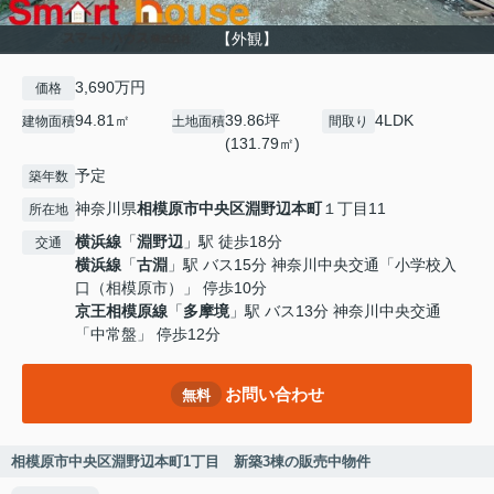
【外観】
3,690万円
価格
94.81㎡
39.86坪
4LDK
建物面積
土地面積
間取り
(131.79㎡)
予定
築年数
神奈川県
相模原市中央区
淵野辺本町
１丁目11
所在地
横浜線
「
淵野辺
」駅 徒歩18分
交通
横浜線
「
古淵
」駅 バス15分 神奈川中央交通「小学校入
口（相模原市）」 停歩10分
京王相模原線
「
多摩境
」駅 バス13分 神奈川中央交通
「中常盤」 停歩12分
お問い合わせ
無料
相模原市中央区淵野辺本町1丁目 新築3棟の販売中物件