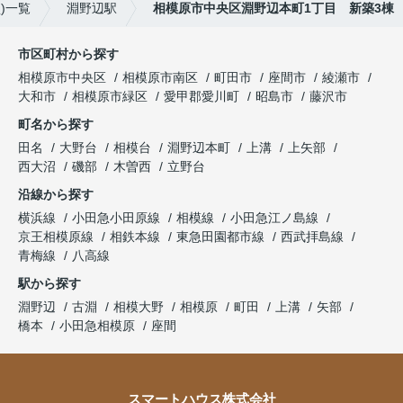
)一覧
淵野辺駅
相模原市中央区淵野辺本町1丁目 新築3棟
市区町村から探す
相模原市中央区
相模原市南区
町田市
座間市
綾瀬市
大和市
相模原市緑区
愛甲郡愛川町
昭島市
藤沢市
町名から探す
田名
大野台
相模台
淵野辺本町
上溝
上矢部
西大沼
磯部
木曽西
立野台
沿線から探す
横浜線
小田急小田原線
相模線
小田急江ノ島線
京王相模原線
相鉄本線
東急田園都市線
西武拝島線
青梅線
八高線
駅から探す
淵野辺
古淵
相模大野
相模原
町田
上溝
矢部
橋本
小田急相模原
座間
スマートハウス株式会社