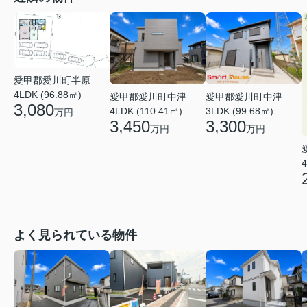
愛甲郡愛川町半原
4LDK (96.88㎡)
愛甲郡愛川町中津
愛甲郡愛川町中津
3,080
4LDK (110.41㎡)
3LDK (99.68㎡)
万円
3,450
3,300
万円
万円
4
よく見られている物件