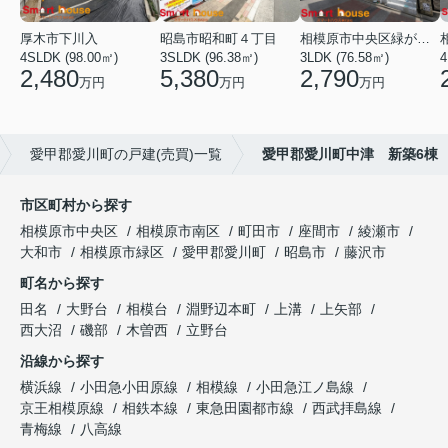
厚木市下川入
昭島市昭和町４丁目
相模原市中央区緑が丘１丁目
4SLDK (98.00㎡)
3SLDK (96.38㎡)
3LDK (76.58㎡)
4
2,480
5,380
2,790
万円
万円
万円
愛甲郡愛川町の戸建(売買)一覧
愛甲郡愛川町中津 新築6棟
市区町村から探す
相模原市中央区
相模原市南区
町田市
座間市
綾瀬市
大和市
相模原市緑区
愛甲郡愛川町
昭島市
藤沢市
町名から探す
田名
大野台
相模台
淵野辺本町
上溝
上矢部
西大沼
磯部
木曽西
立野台
沿線から探す
横浜線
小田急小田原線
相模線
小田急江ノ島線
京王相模原線
相鉄本線
東急田園都市線
西武拝島線
青梅線
八高線