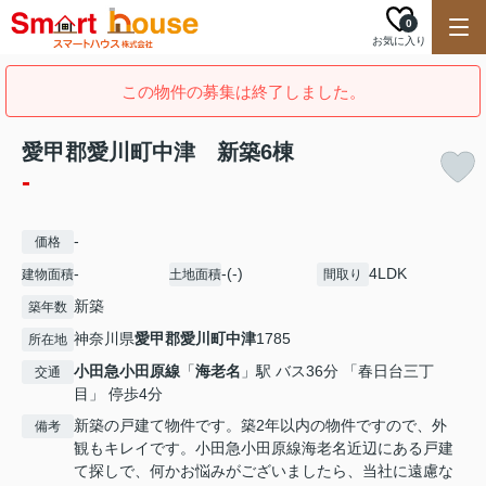
0
お気に入り
この物件の募集は終了しました。
愛甲郡愛川町中津 新築6棟
-
-
価格
-
-(-)
4LDK
建物面積
土地面積
間取り
新築
築年数
神奈川県
愛甲郡愛川町
中津
1785
所在地
小田急小田原線
「
海老名
」駅 バス36分 「春日台三丁
交通
目」 停歩4分
新築の戸建て物件です。築2年以内の物件ですので、外
備考
観もキレイです。小田急小田原線海老名近辺にある戸建
て探しで、何かお悩みがございましたら、当社に遠慮な