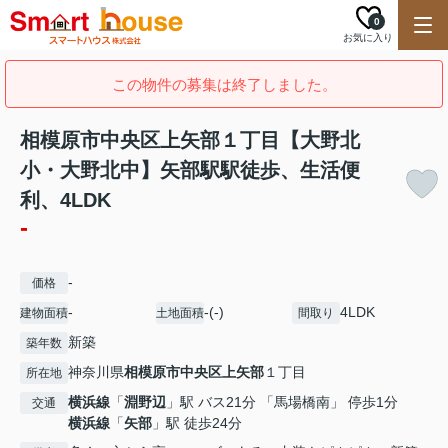
0
お気に入り
この物件の募集は終了しました。
相模原市中央区上矢部１丁目【大野北
小・大野北中】矢部駅駅徒歩、生活便
利、4LDK
-
-
価格
-
-(-)
4LDK
建物面積
土地面積
間取り
新築
築年数
神奈川県
相模原市中央区
上矢部
１丁目
所在地
横浜線
「
淵野辺
」駅 バス21分 「馬場橋南」 停歩1分
交通
横浜線
「
矢部
」駅 徒歩24分