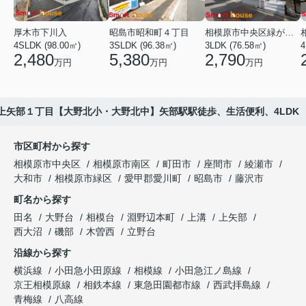
厚木市下川入
昭島市昭和町４丁目
相模原市中央区緑が丘１丁目
4SLDK (98.00㎡)
3SLDK (96.38㎡)
3LDK (76.58㎡)
4
2,480
5,380
2,790
万円
万円
万円
上矢部１丁目【大野北小・大野北中】矢部駅駅徒歩、生活便利、4LDK
市区町村から探す
相模原市中央区
相模原市南区
町田市
座間市
綾瀬市
大和市
相模原市緑区
愛甲郡愛川町
昭島市
藤沢市
町名から探す
田名
大野台
相模台
淵野辺本町
上溝
上矢部
西大沼
磯部
木曽西
立野台
沿線から探す
横浜線
小田急小田原線
相模線
小田急江ノ島線
京王相模原線
相鉄本線
東急田園都市線
西武拝島線
青梅線
八高線