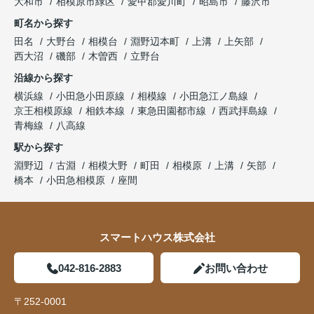
大和市
相模原市緑区
愛甲郡愛川町
昭島市
藤沢市
町名から探す
田名
大野台
相模台
淵野辺本町
上溝
上矢部
西大沼
磯部
木曽西
立野台
沿線から探す
横浜線
小田急小田原線
相模線
小田急江ノ島線
京王相模原線
相鉄本線
東急田園都市線
西武拝島線
青梅線
八高線
駅から探す
淵野辺
古淵
相模大野
町田
相模原
上溝
矢部
橋本
小田急相模原
座間
スマートハウス株式会社
042-816-2883
お問い合わせ
〒252-0001