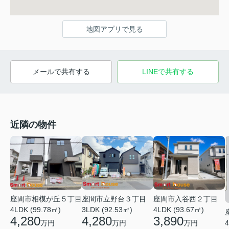
地図アプリで見る
メールで共有する
LINEで共有する
近隣の物件
座間市相模が丘５丁目
座間市立野台３丁目
座間市入谷西２丁目
4LDK (99.78㎡)
3LDK (92.53㎡)
4LDK (93.67㎡)
4,280
4,280
3,890
万円
万円
万円
4