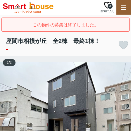
0
お気に入り
この物件の募集は終了しました。
座間市相模が丘 全2棟 最終1棟！
-
1
/
2