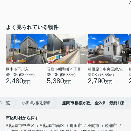
よく見られている物件
厚木市下川入
昭島市昭和町４丁目
相模原市中央区緑が丘１丁目
4SLDK (98.00㎡)
3SLDK (96.38㎡)
3LDK (76.58㎡)
4
2,480
5,380
2,790
万円
万円
万円
)一覧
小田急相模原駅
座間市相模が丘 全2棟 最終1棟！
市区町村から探す
相模原市中央区
相模原市南区
町田市
座間市
綾瀬市