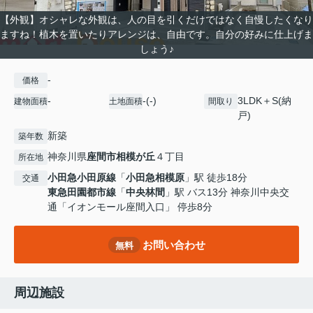
【外観】オシャレな外観は、人の目を引くだけではなく自慢したくなり
ますね！植木を置いたりアレンジは、自由です。自分の好みに仕上げま
しょう♪
-
価格
-
-(-)
3LDK＋S(納
建物面積
土地面積
間取り
戸)
新築
築年数
神奈川県
座間市
相模が丘
４丁目
所在地
小田急小田原線
「
小田急相模原
」駅 徒歩18分
交通
東急田園都市線
「
中央林間
」駅 バス13分 神奈川中央交
通「イオンモール座間入口」 停歩8分
お問い合わせ
無料
周辺施設