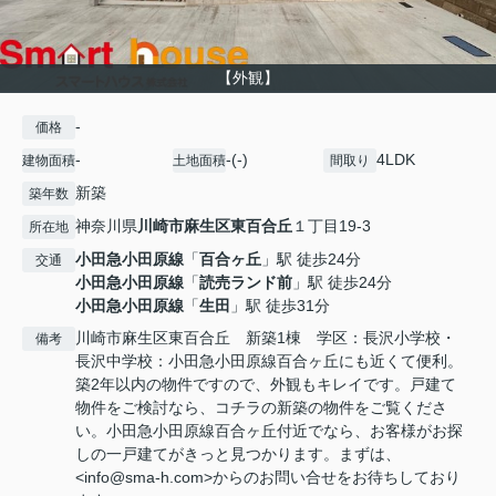
【外観】
-
価格
-
-(-)
4LDK
建物面積
土地面積
間取り
新築
築年数
神奈川県
川崎市麻生区
東百合丘
１丁目19-3
所在地
小田急小田原線
「
百合ヶ丘
」駅 徒歩24分
交通
小田急小田原線
「
読売ランド前
」駅 徒歩24分
小田急小田原線
「
生田
」駅 徒歩31分
川崎市麻生区東百合丘 新築1棟 学区：長沢小学校・
備考
長沢中学校：小田急小田原線百合ヶ丘にも近くて便利。
築2年以内の物件ですので、外観もキレイです。戸建て
物件をご検討なら、コチラの新築の物件をご覧くださ
い。小田急小田原線百合ヶ丘付近でなら、お客様がお探
しの一戸建てがきっと見つかります。まずは、
<info@sma-h.com>からのお問い合せをお待ちしており