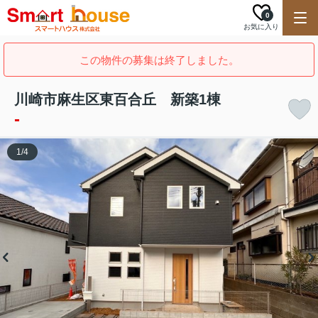
0
お気に入り
この物件の募集は終了しました。
川崎市麻生区東百合丘 新築1棟
-
1
/
4