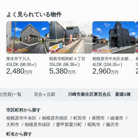
よく見られている物件
厚木市下川入
昭島市昭和町４丁目
相模原市中央区水郷田名２丁目
4SLDK (98.00㎡)
3SLDK (96.38㎡)
4LDK (104.26㎡)
3
2,480
5,380
2,960
万円
万円
万円
(売買)一覧
百合ヶ丘駅
川崎市麻生区東百合丘 新築1棟
市区町村から探す
相模原市中央区
相模原市南区
町田市
座間市
綾瀬市
大和市
相模原市緑区
愛甲郡愛川町
昭島市
藤沢市
町名から探す