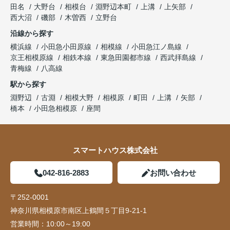
田名
大野台
相模台
淵野辺本町
上溝
上矢部
西大沼
磯部
木曽西
立野台
沿線から探す
横浜線
小田急小田原線
相模線
小田急江ノ島線
京王相模原線
相鉄本線
東急田園都市線
西武拝島線
青梅線
八高線
駅から探す
淵野辺
古淵
相模大野
相模原
町田
上溝
矢部
橋本
小田急相模原
座間
スマートハウス株式会社
042-816-2883
お問い合わせ
〒252-0001
神奈川県相模原市南区上鶴間５丁目9-21-1
営業時間：
10:00～19:00