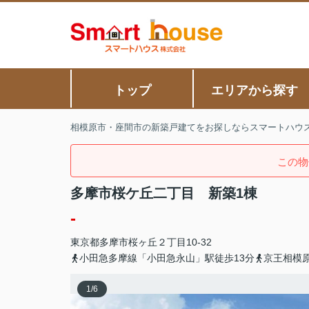
トップ
エリアから探す
相模原市・座間市の新築戸建てをお探しならスマートハウ
この物
多摩市桜ケ丘二丁目 新築1棟
-
東京都
多摩市
桜ヶ丘
２丁目10-32
小田急多摩線「小田急永山」駅徒歩13分
京王相模
1
/
6