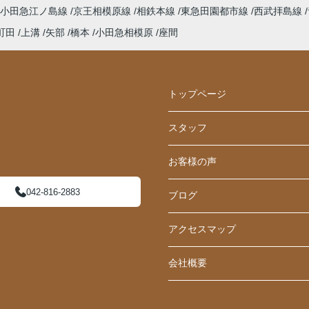
小田急江ノ島線
京王相模原線
相鉄本線
東急田園都市線
西武拝島線
町田
上溝
矢部
橋本
小田急相模原
座間
トップページ
スタッフ
お客様の声
042-816-2883
ブログ
アクセスマップ
会社概要