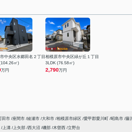
市中央区水郷田名２丁目
相模原市中央区緑が丘１丁目
(104.26㎡)
3LDK (76.58㎡)
0
2,790
万円
万円
町田市
座間市
綾瀬市
大和市
相模原市緑区
愛甲郡愛川町
昭島市
藤
町
上溝
上矢部
西大沼
磯部
木曽西
立野台