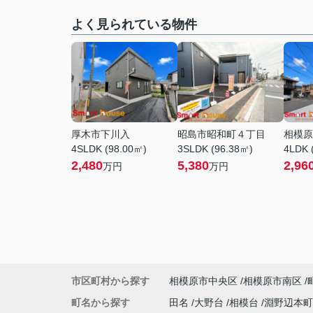
よく見られている物件
厚木市下川入
昭島市昭和町４丁目
相模原
4SLDK (98.00㎡)
3SLDK (96.38㎡)
4LDK 
2,480
5,380
2,96
万円
万円
市区町村から探す
相模原市中央区
相模原市南区
町名から探す
田名
大野台
相模台
淵野辺本