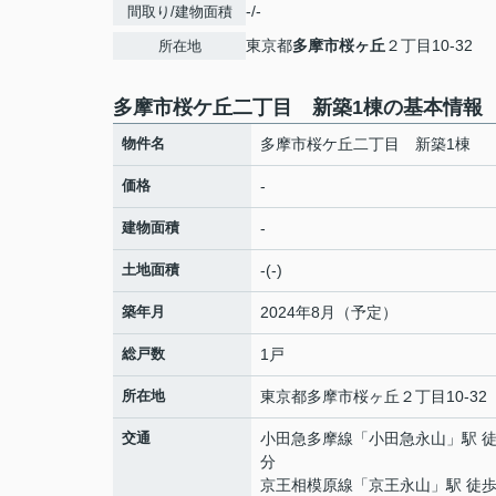
-/-
間取り/建物面積
東京都
多摩市
桜ヶ丘
２丁目10-32
所在地
多摩市桜ケ丘二丁目 新築1棟の基本情報
物件名
多摩市桜ケ丘二丁目 新築1棟
価格
-
建物面積
-
土地面積
-(-)
築年月
2024年8月（予定）
総戸数
1戸
所在地
東京都
多摩市
桜ヶ丘
２丁目10-32
交通
小田急多摩線
「
小田急永山
」駅 徒
分
京王相模原線
「
京王永山
」駅 徒歩