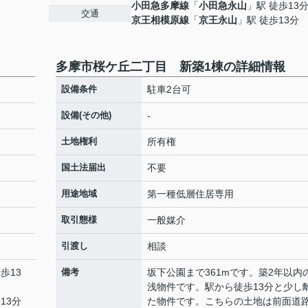
小田急多摩線
「
小田急永山
」駅 徒歩13
交通
京王相模原線
「
京王永山
」駅 徒歩13分
多摩市桜ケ丘二丁目 新築1棟の詳細情報
設備条件
駐車2台可
設備(その他)
-
土地権利
所有権
国土法届出
不要
用途地域
第一種低層住居専用
取引態様
一般媒介
引渡し
相談
歩13
備考
坂下公園まで361mです。築2年以内
浅物件です。駅から徒歩13分と少し
13分
た物件です。こちらの土地は前面道