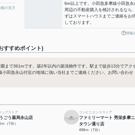
6m以上です。小田急多摩線小田急永
情報の見方
周辺の不動産購入を検討されるなら
ずはスマートハウスまでご連絡をお
しております。
情報
おすすめポイント)
園まで361mです。築2年以内の築浅物件です。駅まで徒歩13分でアク
線小田急永山付近の地域に強い当社までご連絡ください。お問い合わせ
ラッグストア
コンビニエンスストア
うごう薬局永山店
ファミリーマート 秀栄多摩
95ｍ（7分）
タウン通り店
498ｍ（7分）