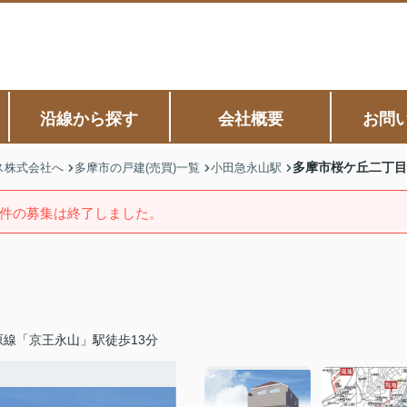
沿線から探す
会社概要
お問
多摩市桜ケ丘二丁目
ス株式会社へ
多摩市の戸建(売買)一覧
小田急永山駅
件の募集は終了しました。
原線「京王永山」駅徒歩13分