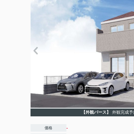
【外観パース】
外観完成予
-
価格